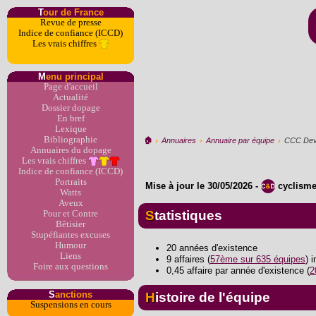
T
our de France
Revue de presse
Indice de confiance (ICCD)
Les vrais chiffres
M
enu principal
Page d'accueil
Actualité
Dossier dopage
En bref
Lexique
Bibliographie
🏠︎
›
Annuaires
›
Annuaire par équipe
›
CCC Dev
Annuaires du dopage
Les vrais chiffres
Indice de confiance (ICCD)
Portraits
Mise à jour le
30/05/2026
-
cyclism
Watts
Aveux
Statistiques
Pour et Contre
Bêtisier
Stupéfiantes excuses
Humour
20 années d'existence
Liens
9 affaires (
57ème sur 635 équipes
) 
Foire aux questions
0,45 affaire par année d'existence (
2
S
anctions
Histoire de l'équipe
Suspensions en cours