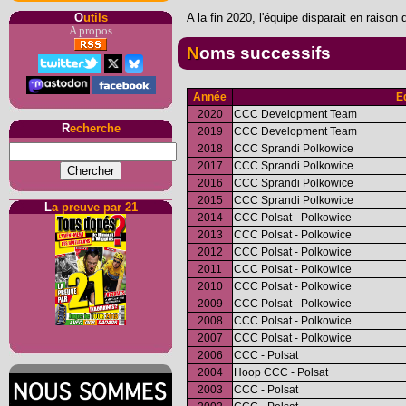
A la fin 2020, l'équipe disparait en raiso
O
utils
A propos
Noms successifs
Année
E
2020
CCC Development Team
R
echerche
2019
CCC Development Team
2018
CCC Sprandi Polkowice
2017
CCC Sprandi Polkowice
2016
CCC Sprandi Polkowice
2015
CCC Sprandi Polkowice
L
a preuve par 21
2014
CCC Polsat - Polkowice
2013
CCC Polsat - Polkowice
2012
CCC Polsat - Polkowice
2011
CCC Polsat - Polkowice
2010
CCC Polsat - Polkowice
2009
CCC Polsat - Polkowice
2008
CCC Polsat - Polkowice
2007
CCC Polsat - Polkowice
2006
CCC - Polsat
2004
Hoop CCC - Polsat
2003
CCC - Polsat