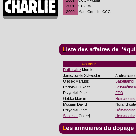
2002
CCC - Polsat
2001
CCC Mat
2000
Mat - Ceresit - CCC
Liste des affaires de l'équ
Coureur
Rutkiewicz
Marek
Janiszewski Sylwester
Androstene
Olesek Mariusz
Salbutamol
Podolski Lukasz
Bétaméthas
Przydzial Piotr
EPO
Gebka Marcin
Hématocrite
Mccann David
Norandrost
Przydzial Piotr
Hématocrite
Sosenka
Ondrej
Hématocrite
Les annuaires du dopage