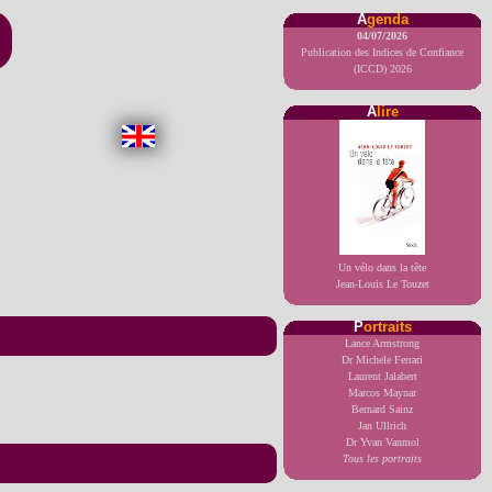
A
genda
04/07/2026
Publication des Indices de Confiance
(ICCD) 2026
A
lire
Un vélo dans la tête
Jean-Louis Le Touzet
P
ortraits
Lance Armstrong
Dr Michele Ferrari
Laurent Jalabert
Marcos Maynar
Bernard Sainz
Jan Ullrich
Dr Yvan Vanmol
Tous les portraits