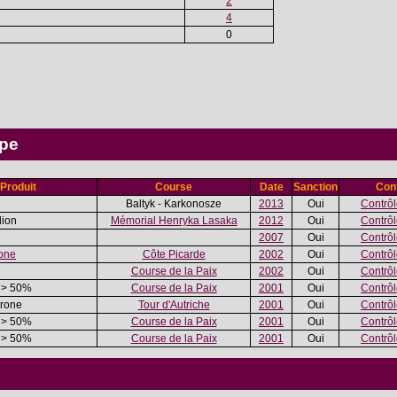
2
4
0
ipe
Produit
Course
Date
Sanction
Cont
Baltyk - Karkonosze
2013
Oui
Contrôle
dion
Mémorial Henryka Lasaka
2012
Oui
Contrôle
2007
Oui
Contrôle
one
Côte Picarde
2002
Oui
Contrôle
Course de la Paix
2002
Oui
Contrôle
> 50%
Course de la Paix
2001
Oui
Contrôle
érone
Tour d'Autriche
2001
Oui
Contrôle
> 50%
Course de la Paix
2001
Oui
Contrôle
> 50%
Course de la Paix
2001
Oui
Contrôle