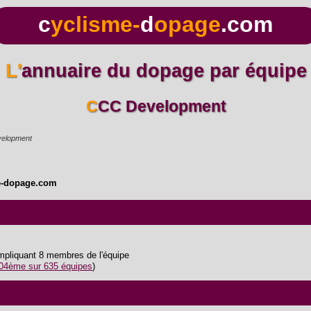
c
yclisme-
d
opage
.com
L'annuaire du dopage par équipe
CCC Development
elopment
e-dopage.com
impliquant 8 membres de l'équipe
04ème sur 635 équipes
)