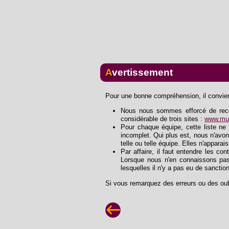
Avertissement
Pour une bonne compréhension, il convient
Nous nous sommes efforcé de recons
considérable de trois sites :
www.mus
Pour chaque équipe, cette liste ne 
incomplet. Qui plus est, nous n'avon
telle ou telle équipe. Elles n'apparai
Par affaire, il faut entendre les con
Lorsque nous n'en connaissons pas
lesquelles il n'y a pas eu de sanctio
Si vous remarquez des erreurs ou des oub