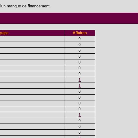
n d'un manque de financement.
quipe
Affaires
0
0
0
0
0
0
0
1
1
0
0
0
0
1
0
0
0