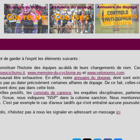
 de garder à l'esprit les éléments suivants :
tituer l'histoire des équipes au-delà de leurs changements de nom. Ceci 
eociclismo.it
,
www.memoire-du-cyclisme.eu
et
www.velorooms.com
.
saurait être exhaustive. En effet, notre
annuaire du dopage
, dont sont extra
s pas pu dater précisément certaines affaires de dopage. De ce fait, celles-ci
ssent donc pas dans cette liste.
trôles positifs, les
constats de carence
, les enquêtes disciplinaires, parlem
 l'issue, nous indiquons "NSP" dans la colonne sanction. Nous mentionnon
n. C'est par exemple le cas d'aveux tardifs qui n'ont entraîné aucune poursuite
lis, n'hésitez pas à nous les signaler en adressant un message
ici
.