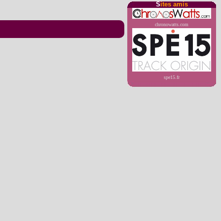
S
ites amis
chronowatts.com
spe15.fr