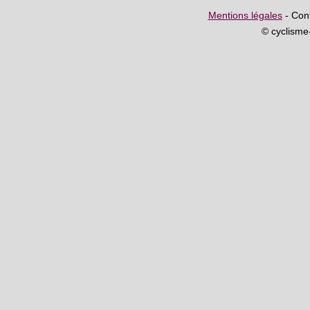
Mentions légales
- Cont
© cyclism