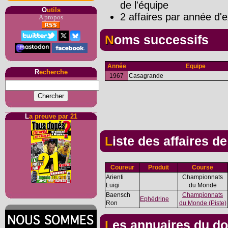
de l'équipe
O
utils
2 affaires par année d'e
A propos
Noms successifs
Année
Equipe
R
echerche
1967
Casagrande
L
a preuve par 21
Liste des affaires d
Coureur
Produit
Course
Arienti
Championnats
Luigi
du Monde
Baensch
Championnats
Ephédrine
Ron
du Monde (Piste)
Les annuaires du d