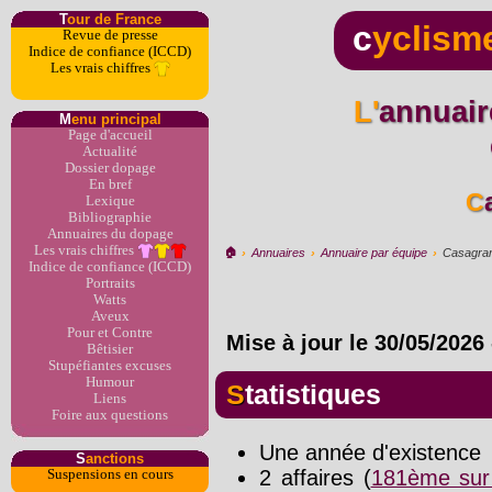
T
our de France
c
yclism
Revue de presse
Indice de confiance (ICCD)
Les vrais chiffres
L'annuaire du dopage par
M
enu principal
Page d'accueil
Actualité
Dossier dopage
En bref
Lexique
Bibliographie
Annuaires du dopage
Les vrais chiffres
🏠︎
›
Annuaires
›
Annuaire par équipe
›
Casagra
Indice de confiance (ICCD)
Portraits
Watts
Aveux
Pour et Contre
Mise à jour le
30/05/2026
Bêtisier
Stupéfiantes excuses
Humour
Statistiques
Liens
Foire aux questions
Une année d'existence
S
anctions
2 affaires (
181ème sur
Suspensions en cours