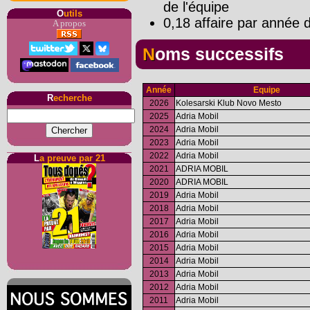
de l'équipe
O
utils
0,18 affaire par année d
A propos
Noms successifs
Année
Equipe
R
echerche
2026
Kolesarski Klub Novo Mesto
2025
Adria Mobil
2024
Adria Mobil
2023
Adria Mobil
2022
Adria Mobil
L
a preuve par 21
2021
ADRIA MOBIL
2020
ADRIA MOBIL
2019
Adria Mobil
2018
Adria Mobil
2017
Adria Mobil
2016
Adria Mobil
2015
Adria Mobil
2014
Adria Mobil
2013
Adria Mobil
2012
Adria Mobil
2011
Adria Mobil