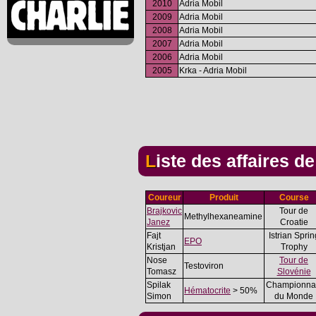
2010
Adria Mobil
2009
Adria Mobil
2008
Adria Mobil
2007
Adria Mobil
2006
Adria Mobil
2005
Krka - Adria Mobil
Liste des affaires d
Coureur
Produit
Course
Brajkovic
Tour de
Methylhexaneamine
Janez
Croatie
Fajt
Istrian Sprin
EPO
Kristjan
Trophy
Nose
Tour de
Testoviron
Tomasz
Slovénie
Spilak
Championna
Hématocrite
> 50%
Simon
du Monde