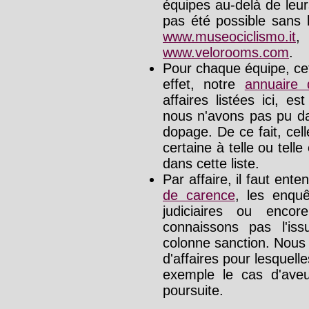
équipes au-delà de leu
pas été possible sans l
www.museociclismo.it
www.velorooms.com
.
Pour chaque équipe, cet
effet, notre
annuaire
affaires listées ici, e
nous n'avons pas pu da
dopage. De ce fait, cel
certaine à telle ou tell
dans cette liste.
Par affaire, il faut ente
de carence
, les enquê
judiciaires ou enco
connaissons pas l'is
colonne sanction. Nous
d'affaires pour lesquelle
exemple le cas d'aveu
poursuite.