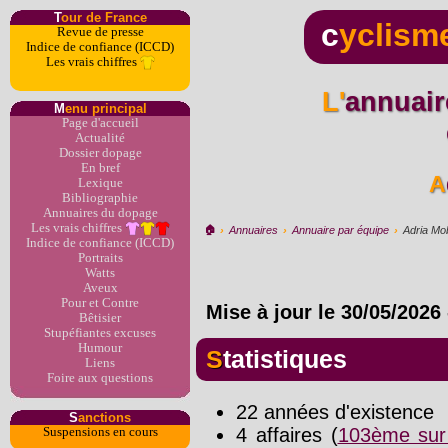
T
our de France
c
yclism
Revue de presse
Indice de confiance (ICCD)
Les vrais chiffres
L'annuaire du dopage par
M
enu principal
Page d'accueil
Actualité
Dossier dopage
En bref
Lexique
Bibliographie
Annuaires du dopage
Les vrais chiffres
🏠︎
›
Annuaires
›
Annuaire par équipe
›
Adria Mob
Indice de confiance (ICCD)
Portraits
Watts
Aveux
Pour et Contre
Mise à jour le
30/05/2026
Bêtisier
Stupéfiantes excuses
Humour
Statistiques
Liens
Foire aux questions
22 années d'existence
S
anctions
4 affaires (
103ème sur
Suspensions en cours