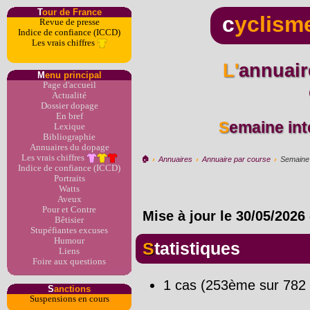
T
our de France
c
yclism
Revue de presse
Indice de confiance (ICCD)
Les vrais chiffres
L'annuaire du dopage par
M
enu principal
Page d'accueil
Actualité
Dossier dopage
En bref
Semaine int
Lexique
Bibliographie
Annuaires du dopage
Les vrais chiffres
🏠︎
›
Annuaires
›
Annuaire par course
›
Semaine i
Indice de confiance (ICCD)
Portraits
Watts
Aveux
Pour et Contre
Mise à jour le
30/05/2026
Bêtisier
Stupéfiantes excuses
Humour
Statistiques
Liens
Foire aux questions
1 cas (253ème sur 782 
S
anctions
Suspensions en cours