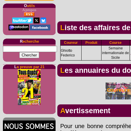
O
utils
A propos
Liste des affaires d
R
echerche
Coureur
Produit
Course
Semaine
Ghiotto
internationale de
Federico
Sicile
L
a preuve par 21
Les annuaires du d
Avertissement
Pour une bonne compréhens