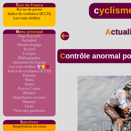
T
our de France
c
yclism
Revue de presse
Indice de confiance (ICCD)
Les vrais chiffres
Actua
M
enu principal
Page d'accueil
Actualité
Dossier dopage
En bref
Lexique
Contrôle anormal p
Bibliographie
Annuaires du dopage
Les vrais chiffres
Indice de confiance (ICCD)
Portraits
Watts
Aveux
Pour et Contre
Bêtisier
Stupéfiantes excuses
Humour
Liens
Foire aux questions
S
anctions
Suspensions en cours