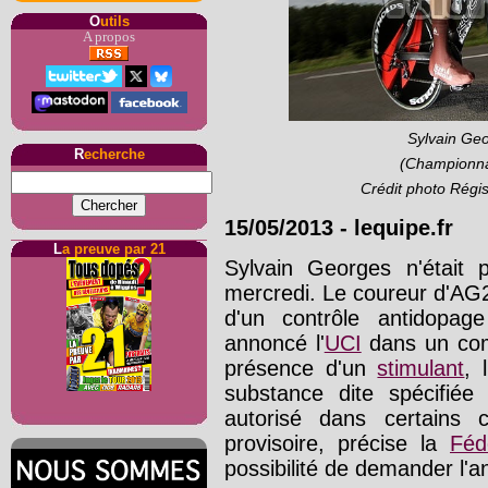
O
utils
A propos
Sylvain Geo
R
echerche
(Championna
Crédit photo Régi
15/05/2013
-
lequipe.fr
L
a preuve par 21
Sylvain Georges n'était
mercredi. Le coureur d'AG2
d'un contrôle antidopage
annoncé l'
UCI
dans un comm
présence d'un
stimulant
, l
substance dite spécifiée 
autorisé dans certains 
provisoire, précise la
Féd
possibilité de demander l'an