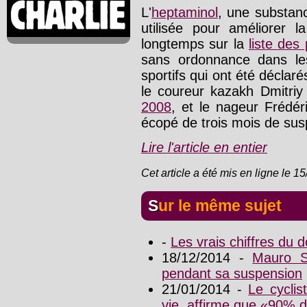
L'
heptaminol
, une substan
utilisée pour améliorer l
longtemps sur la
liste des 
sans ordonnance dans le
sportifs qui ont été déclaré
le coureur kazakh Dmitriy
2008
, et le nageur Frédé
écopé de trois mois de su
Lire l'article en entier
Cet article a été mis en ligne le 1
Sur le même sujet
-
Les vrais chiffres du d
18/12/2014 -
Mauro Sa
pendant sa suspension
21/01/2014 -
Le cyclis
vie, affirme que «90% d