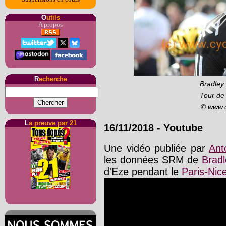
O
utils
A propos
R
echerche
Bradley 
Tour de
© www.
L
a preuve par 21
16/11/2018 - Youtube
Une vidéo publiée par
Ant
les données SRM de
Brad
d'Eze pendant le
Paris-Nic