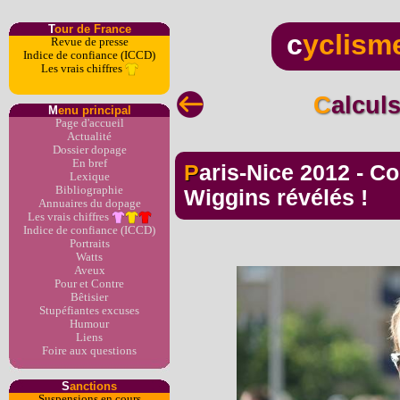
T
our de France
c
yclism
Revue de presse
Indice de confiance (ICCD)
Les vrais chiffres
Calcu
M
enu principal
Page d'accueil
Actualité
Dossier dopage
En bref
Paris-Nice 2012 - Col d'Eze - Les watts de
Lexique
Bibliographie
Wiggins révélés !
Annuaires du dopage
Les vrais chiffres
Indice de confiance (ICCD)
Portraits
Watts
Aveux
Pour et Contre
Bêtisier
Stupéfiantes excuses
Humour
Liens
Foire aux questions
S
anctions
Suspensions en cours