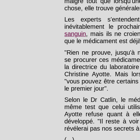
malgré tout que lorsqu'un
chose, elle trouve générale
Les experts s'entenden
inévitablement le procha
sanguin
, mais ils ne croi
que le médicament est déjà u
"Rien ne prouve, jusqu'à 
se procurer ces médicamen
la directrice du laborato
Christine Ayotte. Mais lo
"vous pouvez être certains
le premier jour".
Selon le Dr Catlin, le mé
même test que celui utili
Ayotte refuse quant à el
développé. "Il reste à vo
révélerai pas nos secrets à
(...)