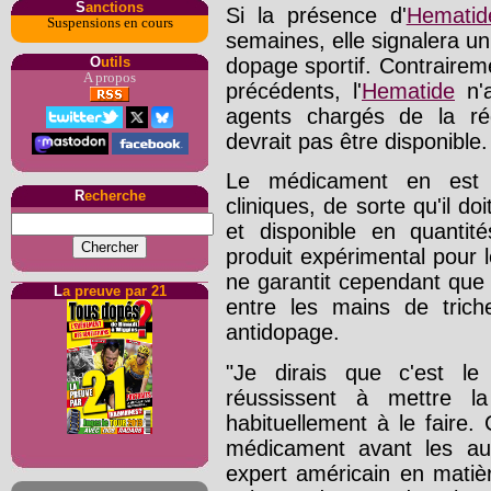
S
anctions
Si la présence d'
Hematid
Suspensions en cours
semaines, elle signalera u
dopage sportif. Contraireme
O
utils
A propos
précédents, l'
Hematide
n'a
agents chargés de la ré
devrait pas être disponible.
Le médicament en est 
R
echerche
cliniques, de sorte qu'il do
et disponible en quantités
produit expérimental pour 
ne garantit cependant que
L
a preuve par 21
entre les mains de trich
antidopage.
"Je dirais que c'est le 
réussissent à mettre la
habituellement à le faire.
médicament avant les aut
expert américain en mati