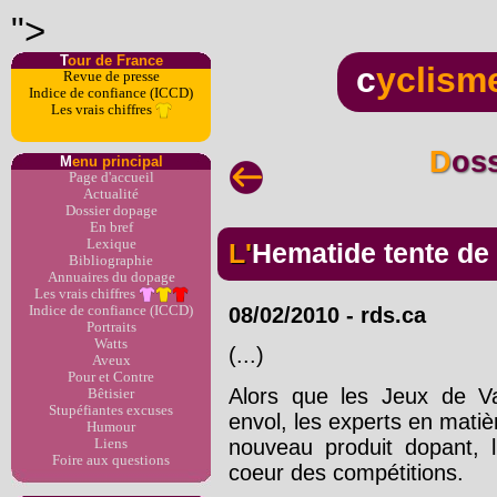
">
T
our de France
c
yclism
Revue de presse
Indice de confiance (ICCD)
Les vrais chiffres
Dos
M
enu principal
Page d'accueil
Actualité
Dossier dopage
En bref
Lexique
L'Hematide tente de
Bibliographie
Annuaires du dopage
Les vrais chiffres
Indice de confiance (ICCD)
08/02/2010
-
rds.ca
Portraits
Watts
(...)
Aveux
Pour et Contre
Alors que les Jeux de Va
Bêtisier
Stupéfiantes excuses
envol, les experts en mati
Humour
nouveau produit dopant, l
Liens
Foire aux questions
coeur des compétitions.