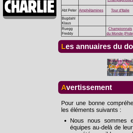
Abt Peter
Amphétamines
Tour d'Italie
Bugdahl
Klaus
Ruegg
Championnats
Freddy
du Monde (Piste
Les annuaires du d
Avertissement
Pour une bonne compréhens
les éléments suivants :
Nous nous sommes effo
équipes au-delà de leu