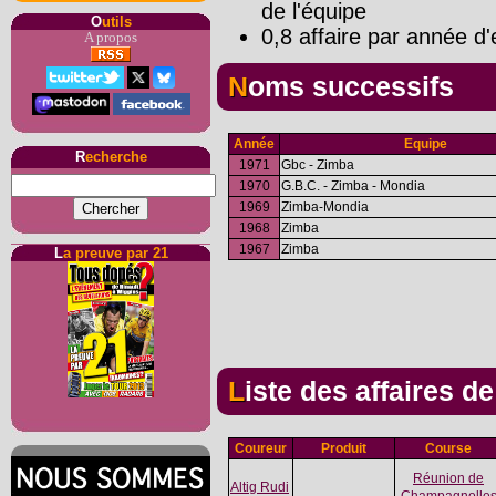
de l'équipe
O
utils
0,8 affaire par année d'
A propos
Noms successifs
Année
Equipe
R
echerche
1971
Gbc - Zimba
1970
G.B.C. - Zimba - Mondia
1969
Zimba-Mondia
1968
Zimba
1967
Zimba
L
a preuve par 21
Liste des affaires d
Coureur
Produit
Course
Réunion de
Altig Rudi
Champagnolle