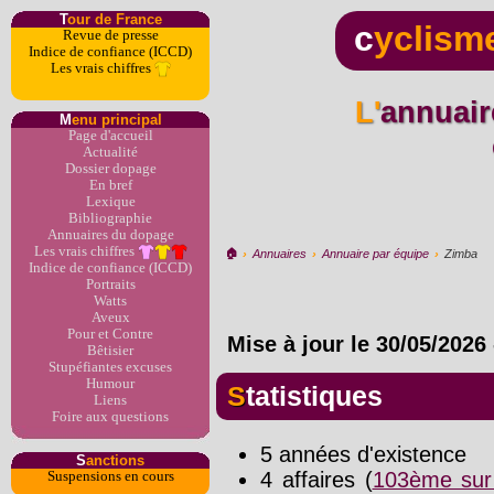
T
our de France
c
yclism
Revue de presse
Indice de confiance (ICCD)
Les vrais chiffres
L'annuaire du dopage par
M
enu principal
Page d'accueil
Actualité
Dossier dopage
En bref
Lexique
Bibliographie
Annuaires du dopage
Les vrais chiffres
🏠︎
›
Annuaires
›
Annuaire par équipe
›
Zimba
Indice de confiance (ICCD)
Portraits
Watts
Aveux
Pour et Contre
Mise à jour le
30/05/2026
Bêtisier
Stupéfiantes excuses
Humour
Statistiques
Liens
Foire aux questions
5 années d'existence
S
anctions
4 affaires (
103ème sur
Suspensions en cours