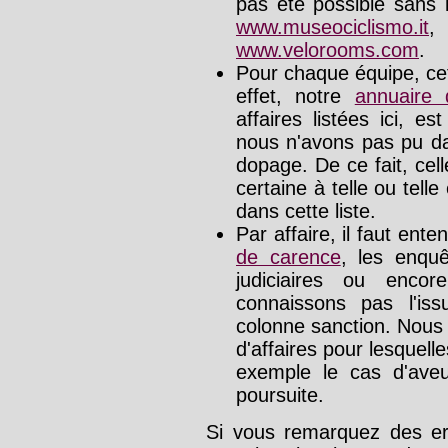
pas été possible sans l
www.museociclismo.it
www.velorooms.com
.
Pour chaque équipe, cet
effet, notre
annuaire
affaires listées ici, e
nous n'avons pas pu da
dopage. De ce fait, cel
certaine à telle ou tell
dans cette liste.
Par affaire, il faut ente
de carence
, les enquê
judiciaires ou enco
connaissons pas l'is
colonne sanction. Nous
d'affaires pour lesquelle
exemple le cas d'aveu
poursuite.
Si vous remarquez des err