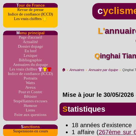
T
our de France
c
yclism
Revue de presse
Indice de confiance (ICCD)
Les vrais chiffres
L'annuaire du dopage par
M
enu principal
Page d'accueil
Actualité
Dossier dopage
En bref
Qinghai Ti
Lexique
Bibliographie
Annuaires du dopage
Les vrais chiffres
🏠︎
›
Annuaires
›
Annuaire par équipe
›
Qinghai 
Indice de confiance (ICCD)
Portraits
Watts
Aveux
Pour et Contre
Mise à jour le
30/05/2026
Bêtisier
Stupéfiantes excuses
Humour
Statistiques
Liens
Foire aux questions
18 années d'existence
S
anctions
1 affaire (
267ème sur 6
Suspensions en cours