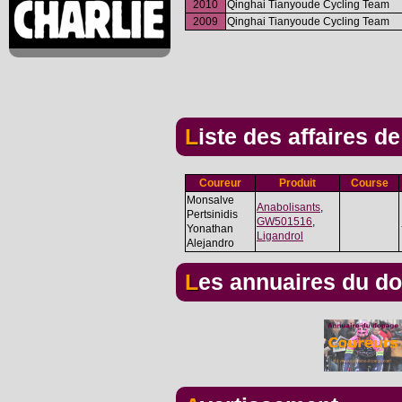
2010
Qinghai Tianyoude Cycling Team
2009
Qinghai Tianyoude Cycling Team
Liste des affaires d
Coureur
Produit
Course
Monsalve
Anabolisants
,
Pertsinidis
GW501516
,
Yonathan
Ligandrol
Alejandro
Les annuaires du d