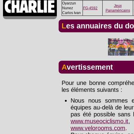
Oyarzun
Jeux
Nunez
FG-4592
Panaméricains
Carlos Ivan
Les annuaires du d
Avertissement
Pour une bonne compréhens
les éléments suivants :
Nous nous sommes effo
équipes au-delà de leu
pas été possible sans l
www.museociclismo.it
www.velorooms.com
.