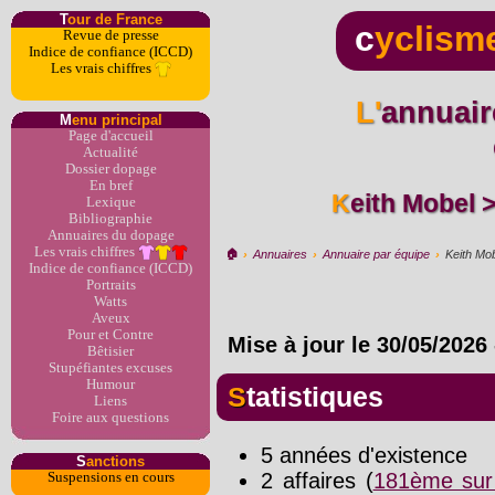
T
our de France
c
yclism
Revue de presse
Indice de confiance (ICCD)
Les vrais chiffres
L'annuaire du dopage par
M
enu principal
Page d'accueil
Actualité
Dossier dopage
En bref
Keith Mobel 
Lexique
Bibliographie
Annuaires du dopage
Les vrais chiffres
🏠︎
›
Annuaires
›
Annuaire par équipe
›
Keith Mo
Indice de confiance (ICCD)
Portraits
Watts
Aveux
Pour et Contre
Mise à jour le
30/05/2026
Bêtisier
Stupéfiantes excuses
Humour
Statistiques
Liens
Foire aux questions
5 années d'existence
S
anctions
2 affaires (
181ème sur
Suspensions en cours