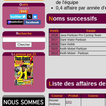
de l'équipe
O
utils
0,4 affaire par année d'
A propos
Noms successifs
Année
Equipe
R
echerche
2018
Java-Partizan Pro Cycling Team
2017
Dare Viator Partizan
2016
Dare Gobik
2015
Keith Mobel Partizan
2014
Keith Mobel - Partizan
L
a preuve par 21
Liste des affaires d
Coureur
Produit
Course
Keuser
EPO
Andreas