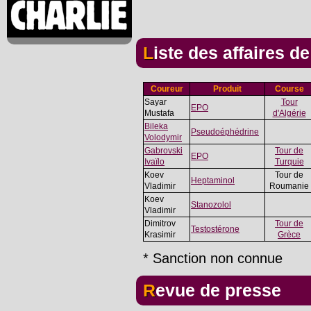
Liste des affaires d
Coureur
Produit
Course
Sayar
Tour
EPO
Mustafa
d'Algérie
Bileka
Pseudoéphédrine
Volodymir
Gabrovski
Tour de
EPO
Ivaïlo
Turquie
Koev
Tour de
Heptaminol
Vladimir
Roumanie
Koev
Stanozolol
Vladimir
Dimitrov
Tour de
Testostérone
Krasimir
Grèce
* Sanction non connue
Revue de presse