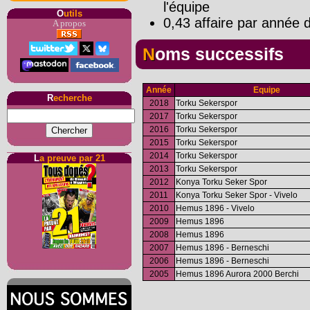
l'équipe
O
utils
0,43 affaire par année d
A propos
Noms successifs
Année
Equipe
R
echerche
2018
Torku Sekerspor
2017
Torku Sekerspor
2016
Torku Sekerspor
2015
Torku Sekerspor
2014
Torku Sekerspor
L
a preuve par 21
2013
Torku Sekerspor
2012
Konya Torku Seker Spor
2011
Konya Torku Seker Spor - Vivelo
2010
Hemus 1896 - Vivelo
2009
Hemus 1896
2008
Hemus 1896
2007
Hemus 1896 - Berneschi
2006
Hemus 1896 - Berneschi
2005
Hemus 1896 Aurora 2000 Berchi