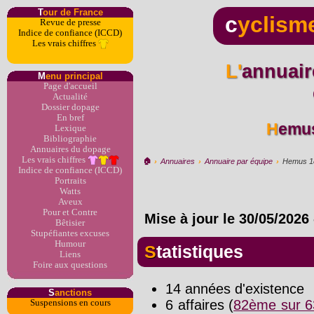
T
our de France
c
yclism
Revue de presse
Indice de confiance (ICCD)
Les vrais chiffres
L'annuaire du dopage par
M
enu principal
Page d'accueil
Actualité
Dossier dopage
En bref
Hemu
Lexique
Bibliographie
Annuaires du dopage
Les vrais chiffres
🏠︎
›
Annuaires
›
Annuaire par équipe
›
Hemus 1
Indice de confiance (ICCD)
Portraits
Watts
Aveux
Pour et Contre
Mise à jour le
30/05/2026
Bêtisier
Stupéfiantes excuses
Humour
Statistiques
Liens
Foire aux questions
14 années d'existence
S
anctions
6 affaires (
82ème sur 6
Suspensions en cours