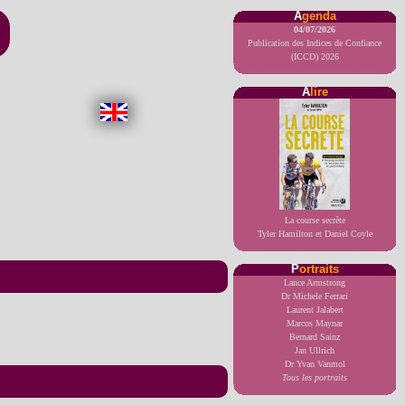
A
genda
04/07/2026
Publication des Indices de Confiance
(ICCD) 2026
A
lire
La course secrète
Tyler Hamilton et Daniel Coyle
P
ortraits
Lance Armstrong
Dr Michele Ferrari
Laurent Jalabert
Marcos Maynar
Bernard Sainz
Jan Ullrich
Dr Yvan Vanmol
Tous les portraits