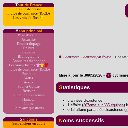
T
our de France
Revue de presse
Indice de confiance (ICCD)
Les vrais chiffres
M
enu principal
Page d'accueil
Actualité
Dossier dopage
En bref
Lexique
Bibliographie
🏠︎
›
Annuaires
›
Annuaire par équipe
›
Gan Su S
Annuaires du dopage
Les vrais chiffres
Indice de confiance (ICCD)
Portraits
Mise à jour le
30/05/2026
-
cyclism
Watts
Aveux
Statistiques
Pour et Contre
Bêtisier
Stupéfiantes excuses
Humour
8 années d'existence
Liens
1 affaire (
267ème sur 635 équipes
) 
Foire aux questions
0,12 affaire par année d'existence (
3
S
anctions
Noms successifs
Suspensions en cours