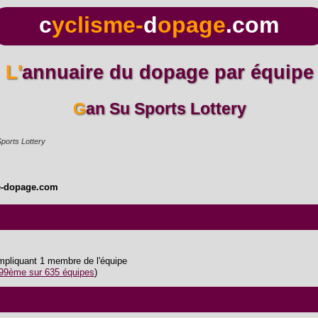
c
yclisme-
d
opage
.com
L'annuaire du dopage par équipe
Gan Su Sports Lottery
ports Lottery
e-dopage.com
impliquant 1 membre de l'équipe
99ème sur 635 équipes
)