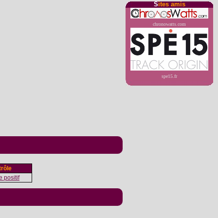
S
ites amis
chronowatts.com
spe15.fr
rôle
 positif