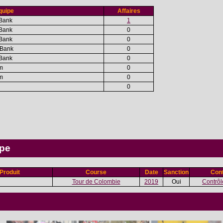
quipe
Affaires
 Bank
1
 Bank
0
 Bank
0
 Bank
0
 Bank
0
am
0
am
0
0
ipe
Produit
Course
Date
Sanction
Cont
Tour de Colombie
2019
Oui
Contrôle