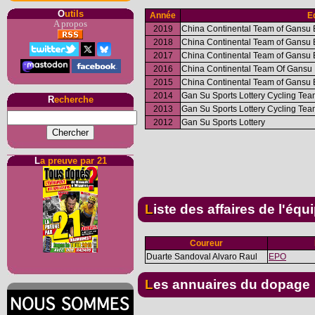
O
utils
Année
E
A propos
2019
China Continental Team of Gansu
2018
China Continental Team of Gansu
2017
China Continental Team of Gansu
2016
China Continental Team Of Gansu
2015
China Continental Team of Gansu
2014
Gan Su Sports Lottery Cycling Te
R
echerche
2013
Gan Su Sports Lottery Cycling Te
2012
Gan Su Sports Lottery
L
a preuve par 21
Liste des affaires de l'équ
Coureur
Duarte Sandoval Alvaro Raul
EPO
Les annuaires du dopage