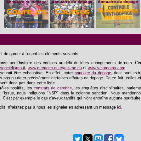
 de garder à l'esprit les éléments suivants :
tituer l'histoire des équipes au-delà de leurs changements de nom. Ceci 
eociclismo.it
,
www.memoire-du-cyclisme.eu
et
www.velorooms.com
.
saurait être exhaustive. En effet, notre
annuaire du dopage
, dont sont extra
s pas pu dater précisément certaines affaires de dopage. De ce fait, celles-ci
ssent donc pas dans cette liste.
trôles positifs, les
constats de carence
, les enquêtes disciplinaires, parlem
 l'issue, nous indiquons "NSP" dans la colonne sanction. Nous mentionnon
n. C'est par exemple le cas d'aveux tardifs qui n'ont entraîné aucune poursuite
lis, n'hésitez pas à nous les signaler en adressant un message
ici
.