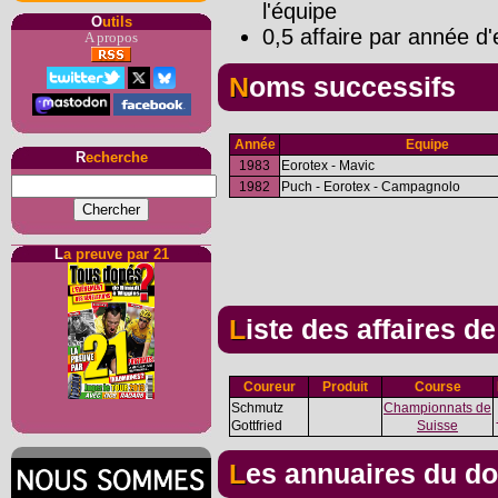
l'équipe
O
utils
0,5 affaire par année d'
A propos
Noms successifs
Année
Equipe
R
echerche
1983
Eorotex - Mavic
1982
Puch - Eorotex - Campagnolo
L
a preuve par 21
Liste des affaires d
Coureur
Produit
Course
Schmutz
Championnats de
Gottfried
Suisse
Les annuaires du d