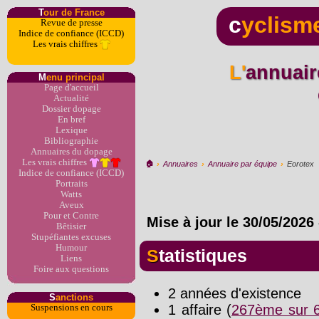
T
our de France
c
yclism
Revue de presse
Indice de confiance (ICCD)
Les vrais chiffres
L'annuaire du dopage par
M
enu principal
Page d'accueil
Actualité
Dossier dopage
En bref
Lexique
Bibliographie
Annuaires du dopage
Les vrais chiffres
🏠︎
›
Annuaires
›
Annuaire par équipe
›
Eorotex
Indice de confiance (ICCD)
Portraits
Watts
Aveux
Pour et Contre
Mise à jour le
30/05/2026
Bêtisier
Stupéfiantes excuses
Humour
Statistiques
Liens
Foire aux questions
2 années d'existence
S
anctions
1 affaire (
267ème sur 6
Suspensions en cours