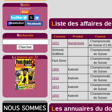
O
utils
A propos
Liste des affaires d
R
echerche
Coureur
Produit
Course
Championnats
1022
Nandrolone
de Suisse (CLM)
Schmutz
Championnats
Gottfried
de Suisse
L
a preuve par 21
Championnats
Fant Silvio
de Suisse
Championnats
1900
Katovid
de Suisse
Championnats
1916
Katovid
de Suisse
Championnats
1823
Katovid
de Suisse
Championnats
1855
Katovid
de Suisse
Les annuaires du d