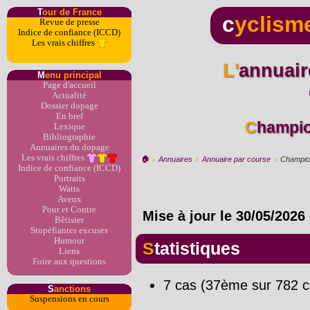
T
our de France
c
yclism
Revue de presse
Indice de confiance (ICCD)
Les vrais chiffres
L'annuaire du dopage par
M
enu principal
Page d'accueil
Actualité
Dossier dopage
En bref
Champi
Lexique
Bibliographie
Annuaires du dopage
Les vrais chiffres
🏠︎
›
Annuaires
›
Annuaire par course
›
Champio
Indice de confiance (ICCD)
Portraits
Watts
Aveux
Pour et Contre
Mise à jour le
30/05/2026
Bêtisier
Stupéfiantes excuses
Humour
Statistiques
Liens
Foire aux questions
7 cas (37ème sur 782 c
S
anctions
Suspensions en cours