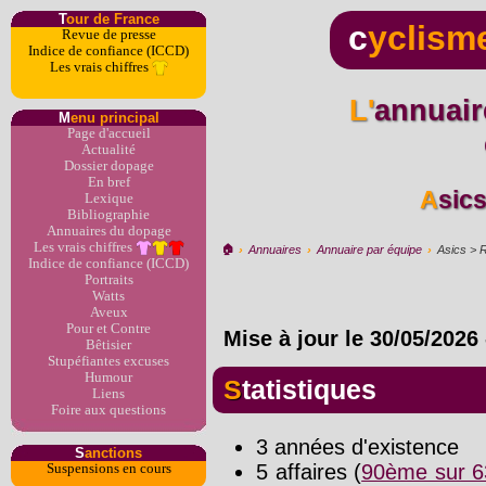
T
our de France
c
yclism
Revue de presse
Indice de confiance (ICCD)
Les vrais chiffres
L'annuaire du dopage par
M
enu principal
Page d'accueil
Actualité
Dossier dopage
En bref
Asic
Lexique
Bibliographie
Annuaires du dopage
Les vrais chiffres
🏠︎
›
Annuaires
›
Annuaire par équipe
›
Asics > R
Indice de confiance (ICCD)
Portraits
Watts
Aveux
Pour et Contre
Mise à jour le
30/05/2026
Bêtisier
Stupéfiantes excuses
Humour
Statistiques
Liens
Foire aux questions
3 années d'existence
S
anctions
5 affaires (
90ème sur 6
Suspensions en cours