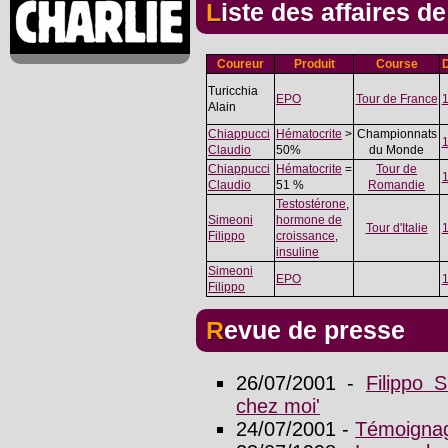
Liste des affaires d
Coureur
Produit
Course
Turicchia
EPO
Tour de France
Alain
Chiappucci
Hématocrite
>
Championnats
Claudio
50%
du Monde
Chiappucci
Hématocrite
=
Tour de
Claudio
51 %
Romandie
Testostérone
,
Simeoni
hormone de
Tour d'Italie
Filippo
croissance
,
insuline
Simeoni
EPO
Filippo
Revue de presse
26/07/2001 -
Filippo 
chez moi'
24/07/2001 -
Témoignag