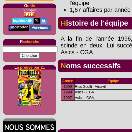
l'équipe
O
utils
1,67 affaires par année 
A propos
Histoire de l'équipe
A la fin de l'année 1996
R
echerche
scinde en deux. Lui succ
Asics - CGA.
Noms successifs
L
a preuve par 21
Année
Equipe
1999
Riso Scotti - Vinavil
1998
Asics - CGA
1997
Asics - CGA