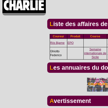
Liste des affaires d
Coureur
Produit
Course
Riis Bjarne
EPO
Semaine
Ghiotto
internationale de
Federico
Sicile
Les annuaires du d
Avertissement