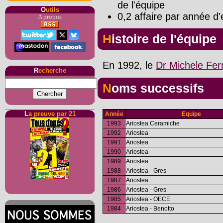
de l'équipe
O
utils
0,2 affaire par année d'
A propos
Histoire de l'équipe
En 1992, le
Dr Michele Ferr
R
echerche
Noms successifs
L
a preuve par 21
Année
Equipe
1993
Ariostea Ceramiche
1992
Ariostea
1991
Ariostea
1990
Ariostea
1989
Ariostea
1988
Ariostea - Gres
1987
Ariostea
1986
Ariostea - Gres
1985
Ariostea - OECE
1984
Ariostea - Benotto