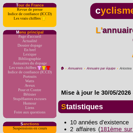
T
our de France
c
yclism
Revue de presse
Indice de confiance (ICCD)
Les vrais chiffres
L'annuaire du dopage par
M
enu principal
Page d'accueil
Actualité
Dossier dopage
En bref
Lexique
Bibliographie
Annuaires du dopage
Les vrais chiffres
🏠︎
›
Annuaires
›
Annuaire par équipe
›
Ariostea
Indice de confiance (ICCD)
Portraits
Watts
Aveux
Pour et Contre
Mise à jour le
30/05/2026
Bêtisier
Stupéfiantes excuses
Humour
Statistiques
Liens
Foire aux questions
10 années d'existence
S
anctions
2 affaires (
181ème sur
Suspensions en cours