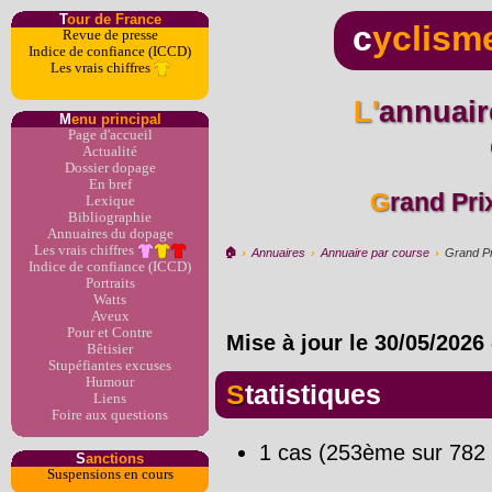
T
our de France
c
yclism
Revue de presse
Indice de confiance (ICCD)
Les vrais chiffres
L'annuaire du dopage par
M
enu principal
Page d'accueil
Actualité
Dossier dopage
En bref
Grand Pri
Lexique
Bibliographie
Annuaires du dopage
Les vrais chiffres
🏠︎
›
Annuaires
›
Annuaire par course
›
Grand Pr
Indice de confiance (ICCD)
Portraits
Watts
Aveux
Pour et Contre
Mise à jour le
30/05/2026
Bêtisier
Stupéfiantes excuses
Humour
Statistiques
Liens
Foire aux questions
1 cas (253ème sur 782 
S
anctions
Suspensions en cours