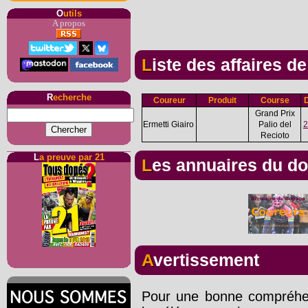
O
utils
A propos
Liste des affaires d
R
echerche
Coureur
Produit
Course
Grand Prix
Ermetti Giairo
Palio del
2
Recioto
L
a preuve par 21
Les annuaires du d
Avertissement
Pour une bonne compréhens