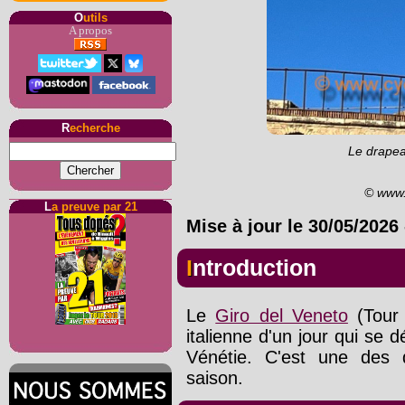
O
utils
A propos
R
echerche
Le drapea
© www.
L
a preuve par 21
Mise à jour le
30/05/2026
Introduction
Le
Giro del Veneto
(Tour 
italienne d'un jour qui se 
Vénétie. C'est une des 
saison.