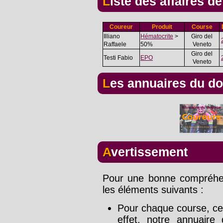
Liste des affaires d
Coureur
Produit
Course
Illiano
Hématocrite
>
Giro del
Raffaele
50%
Veneto
Giro del
Testi Fabio
EPO
Veneto
Les annuaires du d
Avertissement
Pour une bonne compréhens
les éléments suivants :
Pour chaque course, cet
effet, notre annuaire