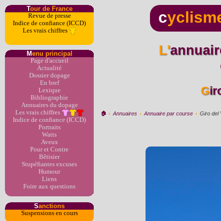
T
our de France
c
yclism
Revue de presse
Indice de confiance (ICCD)
Les vrais chiffres
L'annuaire du dopage par
M
enu principal
Page d'accueil
Actualité
Dossier dopage
En bref
Gi
Lexique
Bibliographie
Annuaires du dopage
Les vrais chiffres
🏠︎
›
Annuaires
›
Annuaire par course
›
Giro del
Indice de confiance (ICCD)
Portraits
Watts
Aveux
Pour et Contre
Bêtisier
Stupéfiantes excuses
Humour
Liens
Foire aux questions
S
anctions
Suspensions en cours