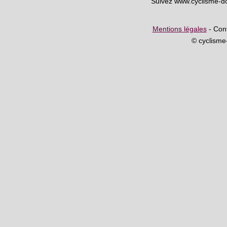
Suivez www.cyclisme-d
Mentions légales
- Cont
© cyclism