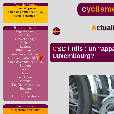
T
our de France
c
yclism
Revue de presse
Indice de confiance (ICCD)
Les vrais chiffres
Actua
M
enu principal
Page d'accueil
Actualité
Dossier dopage
En bref
Lexique
CSC / Riis : un "appartement du dopage" au
Bibliographie
Annuaires du dopage
Luxembourg?
Les vrais chiffres
Indice de confiance (ICCD)
Portraits
Watts
Aveux
Pour et Contre
Bêtisier
Stupéfiantes excuses
Humour
Liens
Foire aux questions
S
anctions
Suspensions en cours