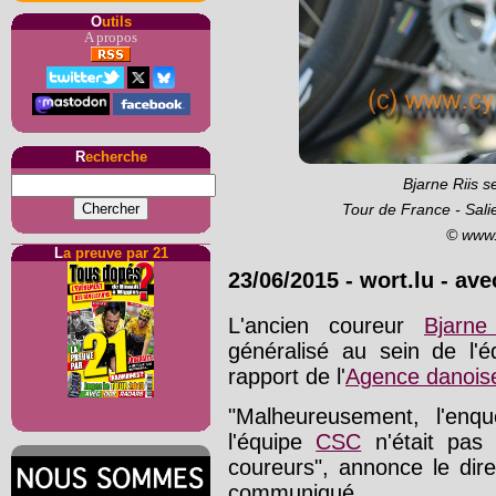
O
utils
A propos
R
echerche
Bjarne Riis s
Tour de France - Sal
© www.
L
a preuve par 21
23/06/2015 - wort.lu - av
L'ancien coureur
Bjarne
généralisé au sein de l'
rapport de l'
Agence danois
"Malheureusement, l'enq
l'équipe
CSC
n'était pas d
coureurs", annonce le dir
communiqué.