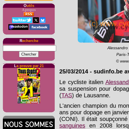
O
utils
A propos
R
echerche
Alessandro 
Paris-
© www.
L
a preuve par 21
25/03/2014
-
sudinfo.be a
Le cycliste italien
Alessand
sa suspension pour dopa
(
TAS
) de Lausanne.
L'ancien champion du mon
ans pour dopage en janvier 
(CONI). Il était soupçonné
sanguines
en 2008 lorsqu'