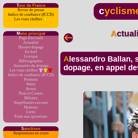
T
our de France
c
yclism
Revue de presse
Indice de confiance (ICCD)
Les vrais chiffres
Actua
M
enu principal
Page d'accueil
Actualité
Dossier dopage
En bref
Lexique
Alessandro Ballan, suspendu 2 ans pour
Bibliographie
Annuaires du dopage
dopage, en appel de
Les vrais chiffres
Indice de confiance (ICCD)
Portraits
Watts
Aveux
Pour et Contre
Bêtisier
Stupéfiantes excuses
Humour
Liens
Foire aux questions
S
anctions
Suspensions en cours