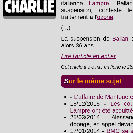
italienne
Lampre
. Balla
suspension, conteste le
traitement à l'
ozone
.
(...)
La suspension de
Ballan
s
alors 36 ans.
Lire l'article en entier
Cet article a été mis en ligne le 2
Sur le même sujet
-
L'affaire de Mantoue 
18/12/2015 -
Les cou
Lampre ont été acquitt
25/03/2014 - Alessa
dopage, en appel devan
17/01/2014 -
BMC se sé