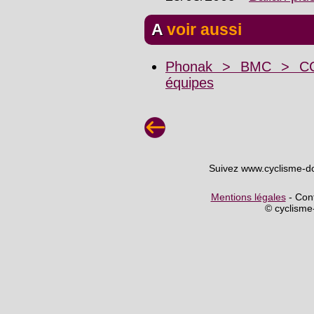
A voir aussi
Phonak > BMC > CCC
équipes
Suivez www.cyclisme-d
Mentions légales
- Cont
© cyclism