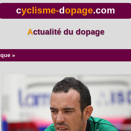
c
yclisme-
d
opage
.com
Actualité du dopage
ique »