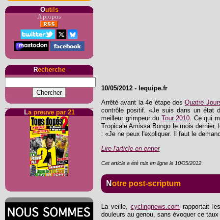
O
utils
A propos
R
echerche
10/05/2012
-
lequipe.fr
Arrêté avant la 4e étape des
Quatre Jour
contrôle positif. «Je suis dans un état 
L
a preuve par 21
meilleur grimpeur du
Tour 2010
. Ce qui me
Tropicale Amissa Bongo le mois dernier, 
: «Je ne peux l'expliquer. Il faut le dema
Lire l'article en entier
Cet article a été mis en ligne le 10/05/2012
Notre post-scriptum
La veille,
cyclingnews.com
rapportait l
douleurs au genou, sans évoquer ce tau