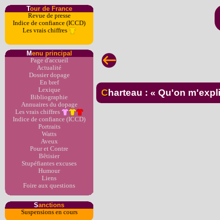
T
our de France
Revue de presse
Indice de confiance (ICCD)
Les vrais chiffres
M
enu principal
Page d'accueil
Actualité
Dossier dopage
En bref
Lexique
Charteau : « Qu'on m'expl
Bibliographie
Annuaires du dopage
Les vrais chiffres
Indice de confiance (ICCD)
Portraits
Watts
Aveux
Pour et Contre
Bêtisier
Stupéfiantes excuses
Humour
Liens
Foire aux questions
S
anctions
Suspensions en cours