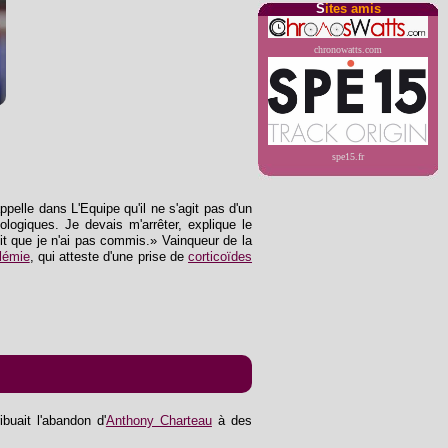
S
ites amis
chronowatts.com
spe15.fr
ppelle dans L'Equipe qu'il ne s'agit pas d'un
logiques. Je devais m'arrêter, explique le
élit que je n'ai pas commis.» Vainqueur de la
olémie
, qui atteste d'une prise de
corticoïdes
ibuait l'abandon d'
Anthony Charteau
à des