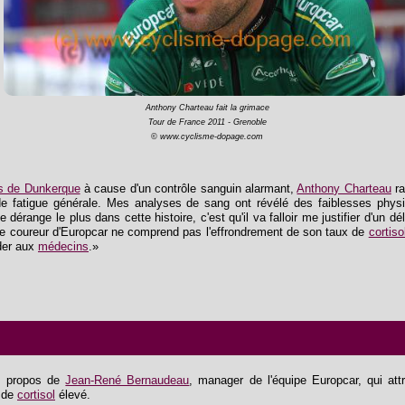
Anthony Charteau fait la grimace
Tour de France 2011 - Grenoble
© www.cyclisme-dopage.com
s de Dunkerque
à cause d'un contrôle sanguin alarmant,
Anthony Charteau
ra
de fatigue générale. Mes analyses de sang ont révélé des faiblesses physio
 dérange le plus dans cette histoire, c'est qu'il va falloir me justifier d'un d
le coureur d'Europcar ne comprend pas l'effrondrement de son taux de
cortis
nder aux
médecins
.»
es propos de
Jean-René Bernaudeau
, manager de l'équipe Europcar, qui attr
x de
cortisol
élevé.