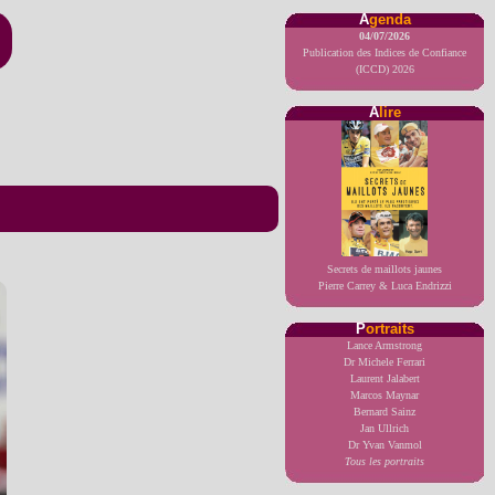
A
genda
04/07/2026
Publication des Indices de Confiance
(ICCD) 2026
A
lire
Secrets de maillots jaunes
Pierre Carrey & Luca Endrizzi
P
ortraits
Lance Armstrong
Dr Michele Ferrari
Laurent Jalabert
Marcos Maynar
Bernard Sainz
Jan Ullrich
Dr Yvan Vanmol
Tous les portraits