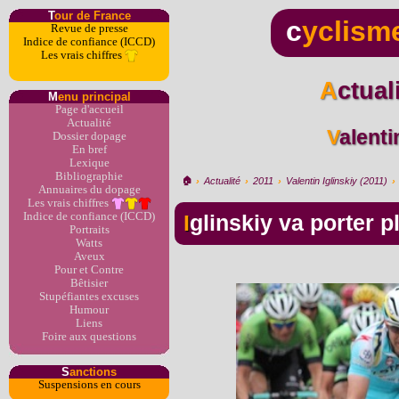
T
our de France
c
yclism
Revue de presse
Indice de confiance (ICCD)
Les vrais chiffres
Actua
M
enu principal
Page d'accueil
Actualité
Valent
Dossier dopage
En bref
Lexique
Bibliographie
🏠︎
›
Actualité
›
2011
›
Valentin Iglinskiy (2011)
›
Annuaires du dopage
Les vrais chiffres
Indice de confiance (ICCD)
Iglinskiy va porter 
Portraits
Watts
Aveux
Pour et Contre
Bêtisier
Stupéfiantes excuses
Humour
Liens
Foire aux questions
S
anctions
Suspensions en cours