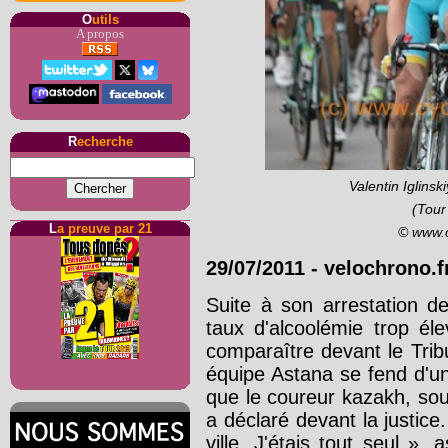
O
utils
A propos
R
echerche
Valentin Iglins
(Tour
L
a preuve par 21
© www.
29/07/2011
-
velochrono.f
Suite à son arrestation d
taux d'alcoolémie trop él
comparaître devant le Tri
équipe Astana se fend d'u
que le coureur kazakh, sou
a déclaré devant la justice.
ville. J'étais tout seul », 