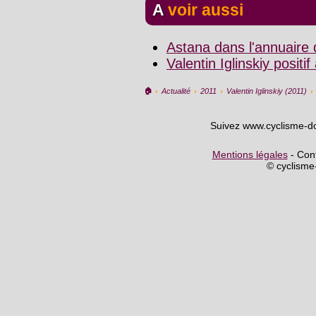
A voir aussi
Astana dans l'annuaire
Valentin Iglinskiy positi
🏠︎
›
Actualité
›
2011
›
Valentin Iglinskiy (2011)
›
Suivez www.cyclisme-d
Mentions légales
- Cont
© cyclism