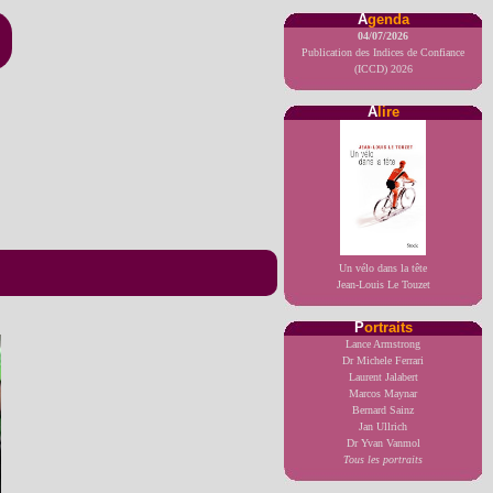
A
genda
04/07/2026
Publication des Indices de Confiance
(ICCD) 2026
A
lire
Un vélo dans la tête
Jean-Louis Le Touzet
P
ortraits
Lance Armstrong
Dr Michele Ferrari
Laurent Jalabert
Marcos Maynar
Bernard Sainz
Jan Ullrich
Dr Yvan Vanmol
Tous les portraits