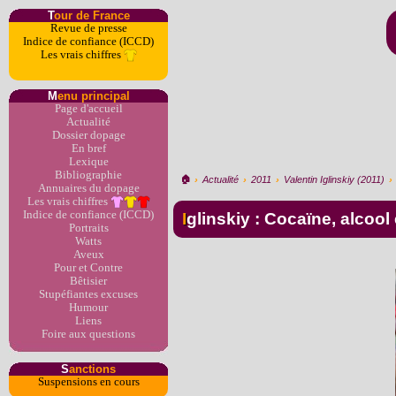
T
our de France
Revue de presse
Indice de confiance (ICCD)
Les vrais chiffres
M
enu principal
Page d'accueil
Actualité
Dossier dopage
En bref
Lexique
Bibliographie
🏠︎
›
Actualité
›
2011
›
Valentin Iglinskiy (2011)
›
Annuaires du dopage
Les vrais chiffres
Indice de confiance (ICCD)
Iglinskiy : Cocaïne, alcool
Portraits
Watts
Aveux
Pour et Contre
Bêtisier
Stupéfiantes excuses
Humour
Liens
Foire aux questions
S
anctions
Suspensions en cours