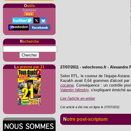
O
utils
A propos
R
echerche
L
a preuve par 21
27/07/2011
-
velochrono.fr
- Alexandre 
Selon RTL, le coureur de l'équipe Astana
Kazakh avait 0,64 grammes d'alcool par li
cocaïne
. Conséquence : un contrôle posi
Valentin Iglinskiy
, s'expliquant éméché aupr
Lire l'article en entier
Cet article a été mis en ligne le 27/07/2011
Notre post-scriptum