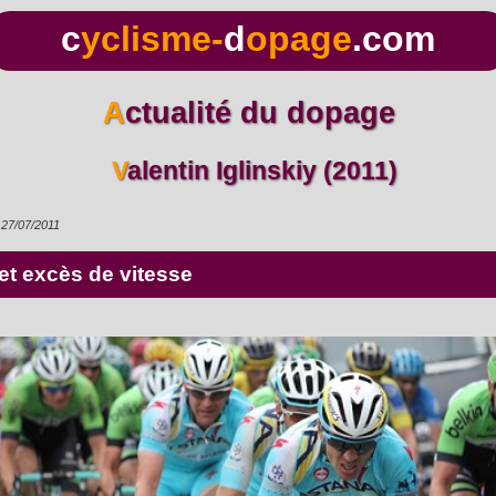
c
yclisme-
d
opage
.com
Actualité du dopage
Valentin Iglinskiy (2011)
27/07/2011
 et excès de vitesse