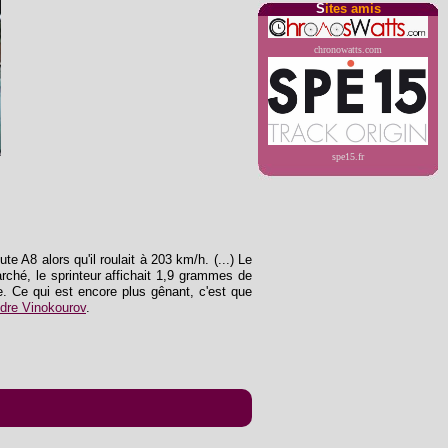
S
ites amis
chronowatts.com
spe15.fr
te A8 alors qu'il roulait à 203 km/h. (...) Le
arché, le sprinteur affichait 1,9 grammes de
e. Ce qui est encore plus gênant, c'est que
dre Vinokourov
.