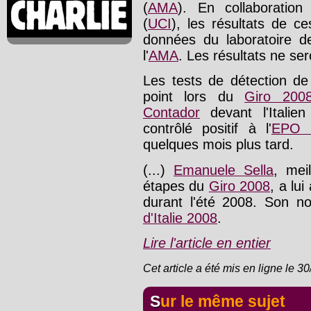
(
AMA
). En collaboration
(
UCI
), les résultats de c
données du laboratoire 
l'
AMA
. Les résultats ne se
Les tests de détection de 
point lors du
Giro 200
Contador
devant l'Italie
contrôlé positif à l'
EPO 
quelques mois plus tard.
(...)
Emanuele Sella
, mei
étapes du
Giro 2008
, a lui
durant l'été 2008. Son 
d'Italie 2008
.
Lire l'article en entier
Cet article a été mis en ligne le 3
Sur le même sujet