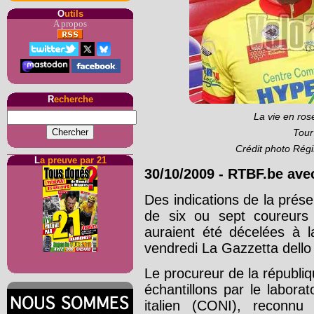
O
utils
A propos
R
echerche
La vie en ros
Tour
Crédit photo Régi
L
a preuve par 21
30/10/2009
-
RTBF.be ave
Des indications de la prése
de six ou sept coureurs
auraient été décelées à la
vendredi La Gazzetta dello
Le procureur de la républiq
échantillons par le labor
italien (CONI), reconnu 