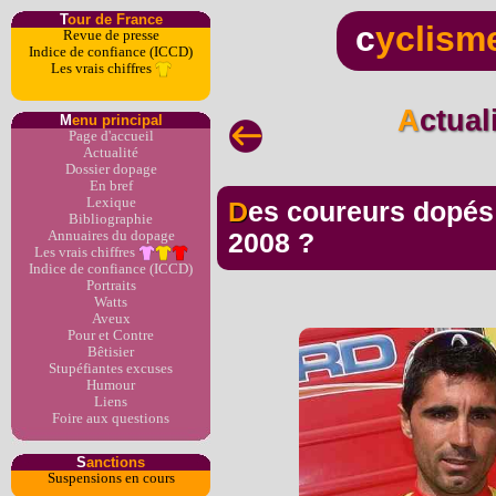
T
our de France
c
yclism
Revue de presse
Indice de confiance (ICCD)
Les vrais chiffres
Actua
M
enu principal
Page d'accueil
Actualité
Dossier dopage
En bref
Lexique
Des coureurs dopés à la l'EPO Cera au Giro
Bibliographie
Annuaires du dopage
2008 ?
Les vrais chiffres
Indice de confiance (ICCD)
Portraits
Watts
Aveux
Pour et Contre
Bêtisier
Stupéfiantes excuses
Humour
Liens
Foire aux questions
S
anctions
Suspensions en cours