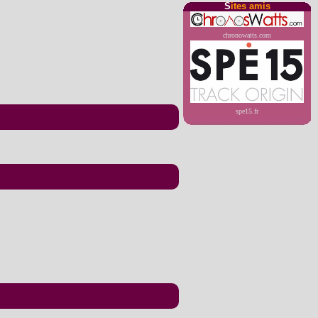
S
ites amis
chronowatts.com
spe15.fr