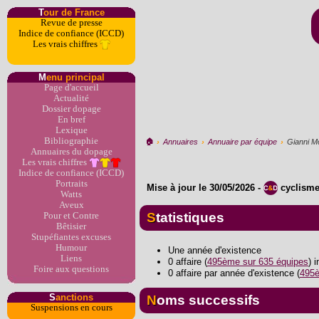
T
our de France
Revue de presse
Indice de confiance (ICCD)
Les vrais chiffres
M
enu principal
Page d'accueil
Actualité
Dossier dopage
En bref
Lexique
Bibliographie
🏠︎
›
Annuaires
›
Annuaire par équipe
›
Gianni M
Annuaires du dopage
Les vrais chiffres
Indice de confiance (ICCD)
Portraits
Mise à jour le
30/05/2026
-
cyclism
Watts
Aveux
Statistiques
Pour et Contre
Bêtisier
Stupéfiantes excuses
Humour
Une année d'existence
Liens
0 affaire (
495ème sur 635 équipes
) 
Foire aux questions
0 affaire par année d'existence (
495è
S
anctions
Noms successifs
Suspensions en cours