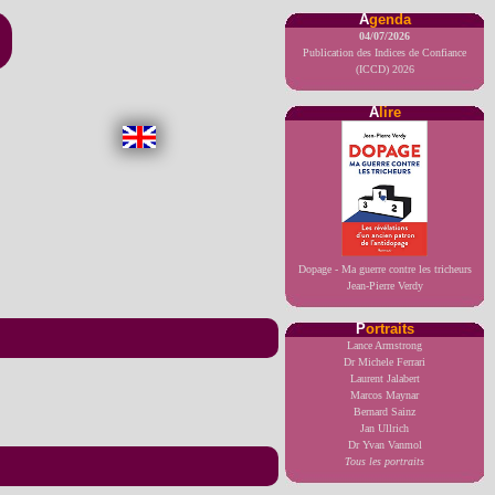
A
genda
04/07/2026
Publication des Indices de Confiance
(ICCD) 2026
A
lire
Dopage - Ma guerre contre les tricheurs
Jean-Pierre Verdy
P
ortraits
Lance Armstrong
Dr Michele Ferrari
Laurent Jalabert
Marcos Maynar
Bernard Sainz
Jan Ullrich
Dr Yvan Vanmol
Tous les portraits