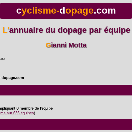
c
yclisme-
d
opage
.com
L'annuaire du dopage par équipe
Gianni Motta
otta
e-dopage.com
impliquant 0 membre de l'équipe
me sur 635 équipes
)