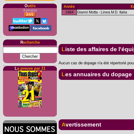
O
utils
Année
E
A propos
1984
Gianni Motta - Linea M.D. Italia
R
echerche
Liste des affaires de l'équ
Aucun cas de dopage n'a été répertorié pour
L
a preuve par 21
Les annuaires du dopage
Avertissement