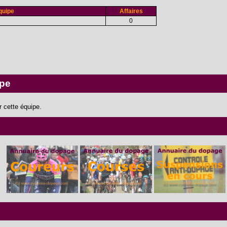
quipe
Affaires
0
ipe
 cette équipe.