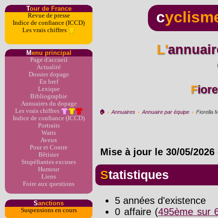
T
our de France
c
yclism
Revue de presse
Indice de confiance (ICCD)
Les vrais chiffres
L'annuaire du dopage par
M
enu principal
Page d'accueil
Actualité
Dossier dopage
En bref
Fior
Lexique
Bibliographie
Annuaires du dopage
Les vrais chiffres
🏠︎
›
Annuaires
›
Annuaire par équipe
›
Fiorella 
Indice de confiance (ICCD)
Portraits
Watts
Aveux
Pour et Contre
Mise à jour le
30/05/2026
Bêtisier
Stupéfiantes excuses
Humour
Statistiques
Liens
Foire aux questions
5 années d'existence
S
anctions
0 affaire (
495ème sur 6
Suspensions en cours