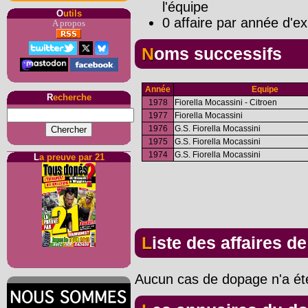
l'équipe
O
utils
0 affaire par année d'ex
A propos
Noms successifs
Année
Equipe
R
echerche
1978
Fiorella Mocassini - Citroen
1977
Fiorella Mocassini
1976
G.S. Fiorella Mocassini
1975
G.S. Fiorella Mocassini
1974
G.S. Fiorella Mocassini
L
a preuve par 21
Liste des affaires d
Aucun cas de dopage n'a été