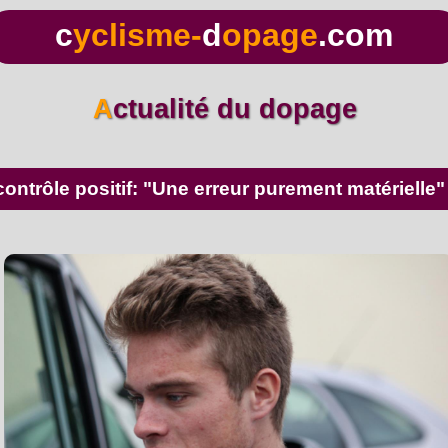
c
yclisme-
d
opage
.com
Actualité du dopage
ontrôle positif: "Une erreur purement matérielle"