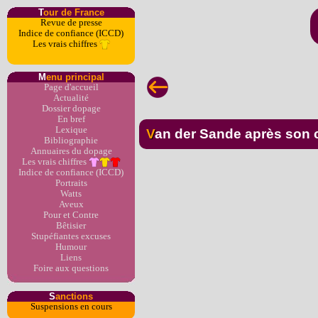
T
our de France
Revue de presse
Indice de confiance (ICCD)
Les vrais chiffres
M
enu principal
Page d'accueil
Actualité
Dossier dopage
En bref
Lexique
Van der Sande après son c
Bibliographie
Annuaires du dopage
Les vrais chiffres
Indice de confiance (ICCD)
Portraits
Watts
Aveux
Pour et Contre
Bêtisier
Stupéfiantes excuses
Humour
Liens
Foire aux questions
S
anctions
Suspensions en cours