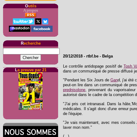
O
utils
A propos
R
echerche
20/12/2018 - rtbf.be - Belga
Le contrôle antidopage positif de
Tosh V
L
a preuve par 21
dans un communiqué de presse diffusé jeu
"Pendant les Six Jours de
Gan
d, j'ai été
peut-on lire dans un communiqué de presse
prednisolone
, provenant du vaporisateur 
autorisé dans le cadre de la compétition 
"J'ai pris cet intranasal. Dans la hâte,'
médicales. Il s'agit donc d'une erreur pu
de l'équipe.
"Je vais maintenant, avec mes conseils 
laver mon nom."
(...)