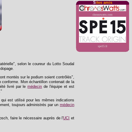
S
ites amis
chronowatts.com
spe15.fr
matérielle", selon le coureur du Lotto Soudal
 dopage.
 sont montés sur le podium soient contrôlés",
on conforme. Mon échantillon contenait de la
été livré par le
médecin
de l'équipe et est
."
, qui est utilisé pour les mêmes indications
ivement, toujours administrés par un
médecin
h, faire le nécessaire auprès de l'
UCI
et