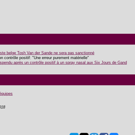
cliste belge Tosh Van der Sande ne sera pas sanctionné
 contrôle positif: "Une erreur purement matérielle"
pendu après un contrôle positif à un spray nasal aux Six Jours de Gand
 équipes
018