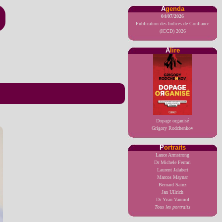
A
genda
04/07/2026
Publication des Indices de Confiance
(ICCD) 2026
A
lire
Dopage organisé
Grigory Rodchenkov
P
ortraits
Lance Armstrong
Dr Michele Ferrari
Laurent Jalabert
Marcos Maynar
Bernard Sainz
Jan Ullrich
Dr Yvan Vanmol
Tous les portraits