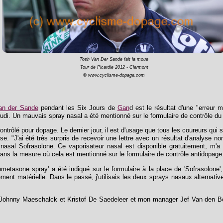
Tosh Van Der Sande fait la moue
Tour de Picardie 2012 - Clermont
© www.cyclisme-dopage.com
an der Sande
pendant les Six Jours de
Gan
d est le résultat d'une "erreur 
di. Un mauvais spray nasal a été mentionné sur le formulaire de contrôle du
 contrôlé pour dopage. Le dernier jour, il est d'usage que tous les coureurs qui
. "J'ai été très surpris de recevoir une lettre avec un résultat d'analyse n
nasal Sofrasolone. Ce vaporisateur nasal est disponible gratuitement, m'a 
dans la mesure où cela est mentionné sur le formulaire de contrôle antidopage
Mometasone spray' a été indiqué sur le formulaire à la place de 'Sofrasolone'
rement matérielle. Dans le passé, j'utilisais les deux sprays nasaux alternat
Johnny Maeschalck et Kristof De Saedeleer et mon manager Jef Van den Bosc