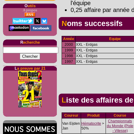
l'équipe
O
utils
0,25 affaire par année d
A propos
Noms successifs
Année
Equipe
R
echerche
2000
XXL - Erdgas
1999
XXL - Erdgas
1998
XXL - Erdgas
1997
XXL - Erdgas
L
a preuve par 21
Liste des affaires d
Coureur
Produit
Course
Championnats
Van Eijden
Hématocrite
>
du Monde (Piste
Jan
50%
- Vitesse)