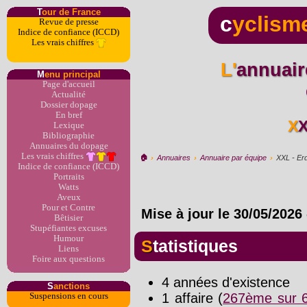
T
our de France
c
yclism
Revue de presse
Indice de confiance (ICCD)
Les vrais chiffres
L'annuaire du dopage par
M
enu principal
Page d'accueil
Actualité
Dossier dopage
En bref
X
Lexique
Bibliographie
Annuaires du dopage
Les vrais chiffres
🏠︎
›
Annuaires
›
Annuaire par équipe
›
XXL - Er
Indice de confiance (ICCD)
Portraits
Watts
Aveux
Pour et Contre
Mise à jour le
30/05/2026
Bêtisier
Stupéfiantes excuses
Humour
Statistiques
Liens
Foire aux questions
4 années d'existence
S
anctions
1 affaire (
267ème sur 6
Suspensions en cours