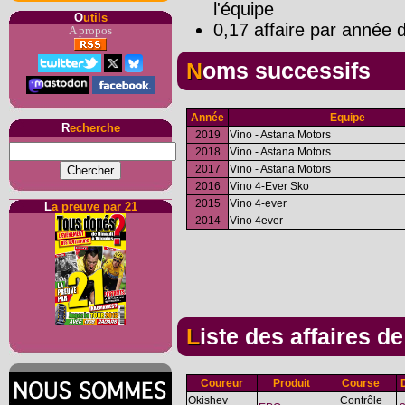
l'équipe
O
utils
0,17 affaire par année d
A propos
Noms successifs
Année
Equipe
R
echerche
2019
Vino - Astana Motors
2018
Vino - Astana Motors
2017
Vino - Astana Motors
2016
Vino 4-Ever Sko
2015
Vino 4-ever
L
a preuve par 21
2014
Vino 4ever
Liste des affaires d
Coureur
Produit
Course
Okishev
Contrôle