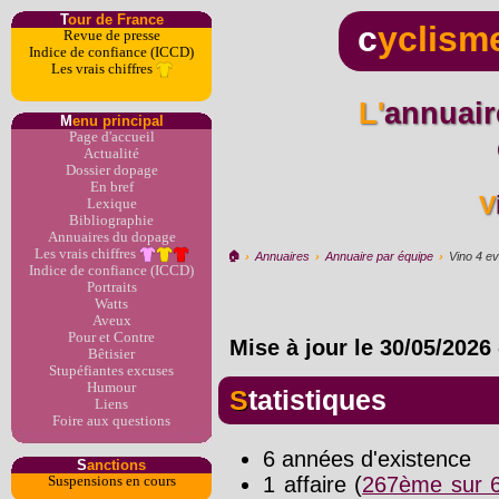
T
our de France
c
yclism
Revue de presse
Indice de confiance (ICCD)
Les vrais chiffres
L'annuaire du dopage par
M
enu principal
Page d'accueil
Actualité
Dossier dopage
En bref
Lexique
Bibliographie
Annuaires du dopage
Les vrais chiffres
🏠︎
›
Annuaires
›
Annuaire par équipe
›
Vino 4 ev
Indice de confiance (ICCD)
Portraits
Watts
Aveux
Pour et Contre
Mise à jour le
30/05/2026
Bêtisier
Stupéfiantes excuses
Humour
Statistiques
Liens
Foire aux questions
6 années d'existence
S
anctions
1 affaire (
267ème sur 6
Suspensions en cours