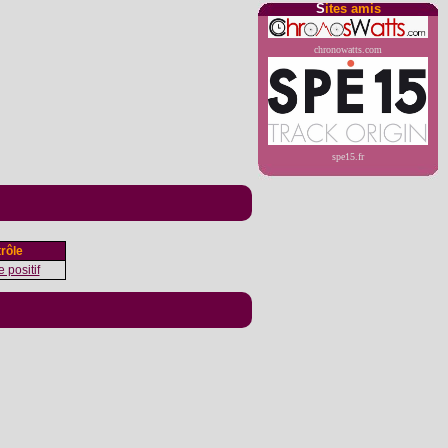
S
ites amis
chronowatts.com
spe15.fr
rôle
 positif