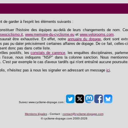
 de garder à l'esprit les éléments suivants :
tituer l'histoire des équipes au-delà de leurs changements de nom. Ceci 
eociclismo.it
,
www.memoire-du-cyclisme.eu
et
www.velorooms.com
.
saurait être exhaustive. En effet, notre
annuaire du dopage
, dont sont extra
s pas pu dater précisément certaines affaires de dopage. De ce fait, celles-ci
ssent donc pas dans cette liste.
trôles positifs, les
constats de carence
, les enquêtes disciplinaires, parlem
 l'issue, nous indiquons "NSP" dans la colonne sanction. Nous mentionnon
n. C'est par exemple le cas d'aveux tardifs qui n'ont entraîné aucune poursuite
lis, n'hésitez pas à nous les signaler en adressant un message
ici
.
Suivez www.cyclisme-dopage.com :
Mentions légales
- Contact :
contact@cyclisme-dopage.com
© cyclisme-dopage.com 2000-2026