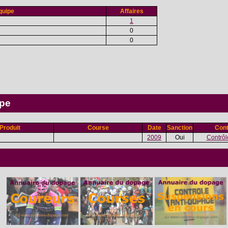
quipe
Affaires
1
0
0
ipe
Produit
Course
Date
Sanction
Cont
2009
Oui
Contrôle