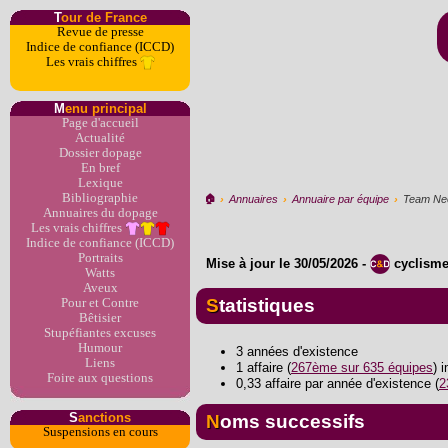
T
our de France
Revue de presse
Indice de confiance (ICCD)
Les vrais chiffres
M
enu principal
Page d'accueil
Actualité
Dossier dopage
En bref
Lexique
Bibliographie
🏠︎
›
Annuaires
›
Annuaire par équipe
›
Team Neo
Annuaires du dopage
Les vrais chiffres
Indice de confiance (ICCD)
Portraits
Mise à jour le
30/05/2026
-
cyclism
Watts
Aveux
Statistiques
Pour et Contre
Bêtisier
Stupéfiantes excuses
Humour
3 années d'existence
Liens
1 affaire (
267ème sur 635 équipes
) 
Foire aux questions
0,33 affaire par année d'existence (
2
S
anctions
Noms successifs
Suspensions en cours