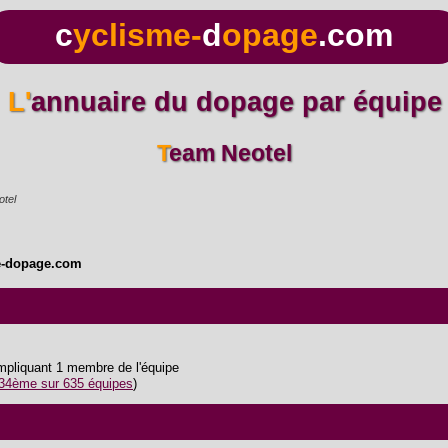
c
yclisme-
d
opage
.com
L'annuaire du dopage par équipe
Team Neotel
tel
e-dopage.com
impliquant 1 membre de l'équipe
34ème sur 635 équipes
)