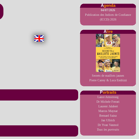
A
genda
04/07/2026
Publication des Indices de Confiance
(ICCD) 2026
A
lire
Secrets de maillots jaunes
Pierre Carrey & Luca Endrizzi
P
ortraits
Lance Armstrong
Dr Michele Ferrari
Laurent Jalabert
Marcos Maynar
Bernard Sainz
Jan Ullrich
Dr Yvan Vanmol
Tous les portraits