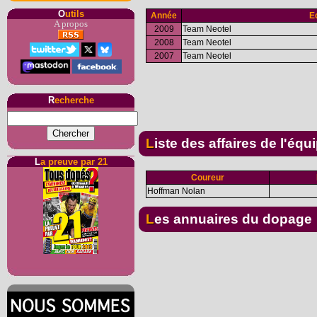
O
utils
Année
E
A propos
2009
Team Neotel
2008
Team Neotel
2007
Team Neotel
R
echerche
Liste des affaires de l'équ
L
a preuve par 21
Coureur
Hoffman Nolan
Les annuaires du dopage