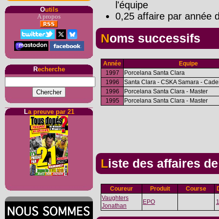
l'équipe
O
utils
0,25 affaire par année d
A propos
Noms successifs
Année
Equipe
R
echerche
1997
Porcelana Santa Clara
1996
Santa Clara - CSKA Samara - Cad
1996
Porcelana Santa Clara - Master
1995
Porcelana Santa Clara - Master
L
a preuve par 21
Liste des affaires d
Coureur
Produit
Course
Vaughters
EPO
Jonathan