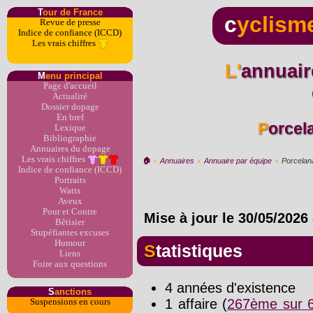
T
our de France
c
yclism
Revue de presse
Indice de confiance (ICCD)
Les vrais chiffres
L'annuaire du dopage par
M
enu principal
Page d'accueil
Actualité
Dossier dopage
En bref
Porce
Lexique
Bibliographie
Annuaires du dopage
Les vrais chiffres
🏠︎
›
Annuaires
›
Annuaire par équipe
›
Porcelan
Indice de confiance (ICCD)
Portraits
Watts
Aveux
Pour et Contre
Mise à jour le
30/05/2026
Bêtisier
Stupéfiantes excuses
Humour
Statistiques
Liens
Foire aux questions
4 années d'existence
S
anctions
1 affaire (
267ème sur 6
Suspensions en cours