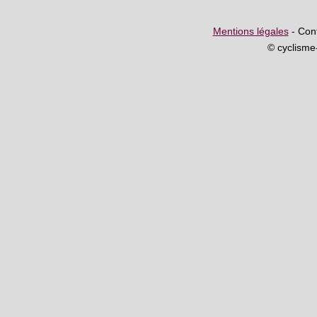
Mentions légales
- Cont
© cyclism