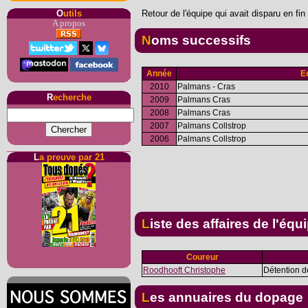
Retour de l'équipe qui avait disparu en fin
O
utils
A propos
Noms successifs
Année
E
2010
Palmans - Cras
R
echerche
2009
Palmans Cras
2008
Palmans Cras
2007
Palmans Collstrop
2006
Palmans Collstrop
L
a preuve par 21
Liste des affaires de l'équ
Coureur
Roodhooft Christophe
Détention d
Les annuaires du dopage