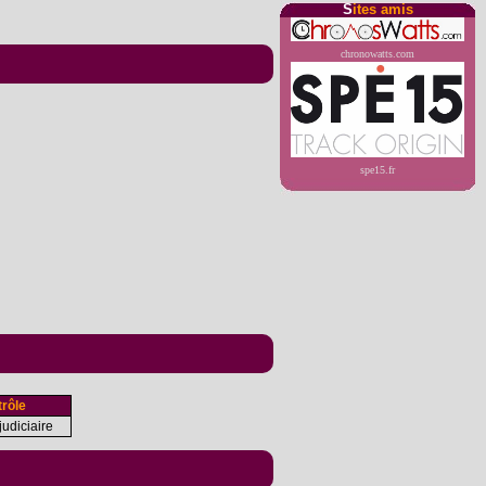
S
ites amis
chronowatts.com
spe15.fr
rôle
udiciaire