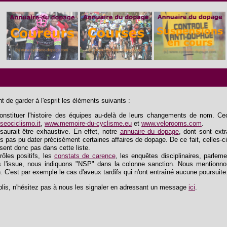
 de garder à l'esprit les éléments suivants :
tituer l'histoire des équipes au-delà de leurs changements de nom. Ceci 
eociclismo.it
,
www.memoire-du-cyclisme.eu
et
www.velorooms.com
.
saurait être exhaustive. En effet, notre
annuaire du dopage
, dont sont extra
s pas pu dater précisément certaines affaires de dopage. De ce fait, celles-ci
ssent donc pas dans cette liste.
trôles positifs, les
constats de carence
, les enquêtes disciplinaires, parlem
 l'issue, nous indiquons "NSP" dans la colonne sanction. Nous mentionnon
n. C'est par exemple le cas d'aveux tardifs qui n'ont entraîné aucune poursuite
lis, n'hésitez pas à nous les signaler en adressant un message
ici
.