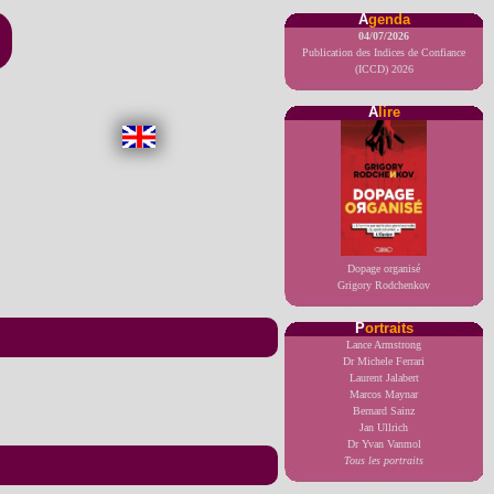
A
genda
04/07/2026
Publication des Indices de Confiance
(ICCD) 2026
A
lire
Dopage organisé
Grigory Rodchenkov
P
ortraits
Lance Armstrong
Dr Michele Ferrari
Laurent Jalabert
Marcos Maynar
Bernard Sainz
Jan Ullrich
Dr Yvan Vanmol
Tous les portraits