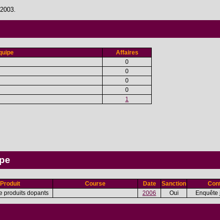
 2003.
quipe
Affaires
0
0
0
0
1
ipe
Produit
Course
Date
Sanction
Cont
e produits dopants
2006
Oui
Enquête j