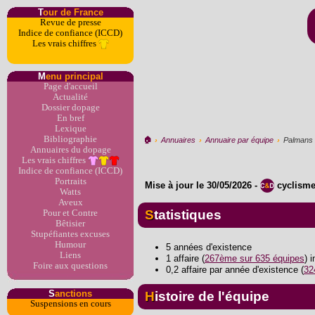
T
our de France
Revue de presse
Indice de confiance (ICCD)
Les vrais chiffres
M
enu principal
Page d'accueil
Actualité
Dossier dopage
En bref
Lexique
Bibliographie
🏠︎
›
Annuaires
›
Annuaire par équipe
›
Palmans
Annuaires du dopage
Les vrais chiffres
Indice de confiance (ICCD)
Portraits
Mise à jour le
30/05/2026
-
cyclism
Watts
Aveux
Statistiques
Pour et Contre
Bêtisier
Stupéfiantes excuses
Humour
5 années d'existence
Liens
1 affaire (
267ème sur 635 équipes
) 
Foire aux questions
0,2 affaire par année d'existence (
32
S
anctions
Histoire de l'équipe
Suspensions en cours