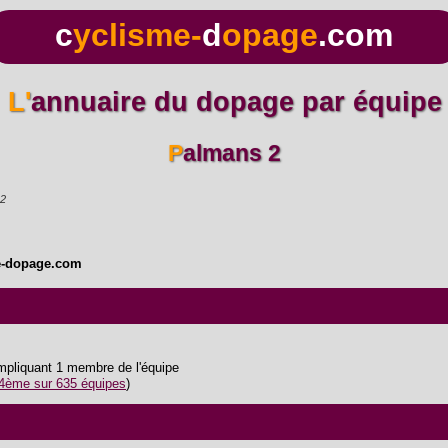
c
yclisme-
d
opage
.com
L'annuaire du dopage par équipe
Palmans 2
 2
e-dopage.com
impliquant 1 membre de l'équipe
4ème sur 635 équipes
)