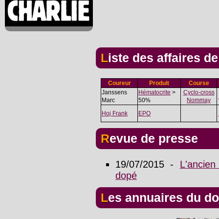
Liste des affaires d
Coureur
Produit
Course
Janssens
Hématocrite
>
Cyclo-cross
Marc
50%
Nommay
Hoj Frank
EPO
Revue de presse
19/07/2015 -
L'ancien
dopé
Les annuaires du d