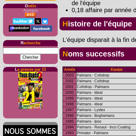
de l'équipe
O
utils
0,18 affaire par année d
A propos
Histoire de l'équipe
L'équipe disparait à la fin 
R
echerche
Noms successifs
L
a preuve par 21
Année
Equipe
2003
Palmans - Collstrop
2002
Palmans - Collstrop
2001
Collstrop - Palmans
2000
Palmans - Ideal
1999
Palmans - Ideal
1998
Palmans - Ideal
1997
Palmans - Lystex
1996
Palmans - Boghemans
1995
Palmans - Ipso
1994
Palmans - Renaul - Inco Coating
1993
Primator - Palmans