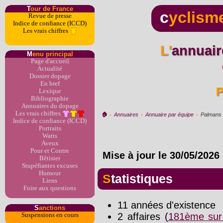
T
our de France
c
yclism
Revue de presse
Indice de confiance (ICCD)
Les vrais chiffres
L'annuaire du dopage par
M
enu principal
Page d'accueil
Actualité
Dossier dopage
En bref
Lexique
Bibliographie
Annuaires du dopage
Les vrais chiffres
🏠︎
›
Annuaires
›
Annuaire par équipe
›
Palmans
Indice de confiance (ICCD)
Portraits
Watts
Aveux
Pour et Contre
Mise à jour le
30/05/2026
Bêtisier
Stupéfiantes excuses
Humour
Statistiques
Liens
Foire aux questions
11 années d'existence
S
anctions
2 affaires (
181ème sur
Suspensions en cours