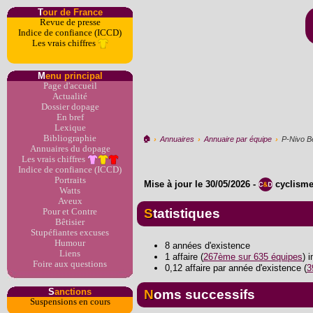
T
our de France
Revue de presse
Indice de confiance (ICCD)
Les vrais chiffres
M
enu principal
Page d'accueil
Actualité
Dossier dopage
En bref
Lexique
Bibliographie
🏠︎
›
Annuaires
›
Annuaire par équipe
›
P-Nivo B
Annuaires du dopage
Les vrais chiffres
Indice de confiance (ICCD)
Portraits
Mise à jour le
30/05/2026
-
cyclism
Watts
Aveux
Statistiques
Pour et Contre
Bêtisier
Stupéfiantes excuses
Humour
8 années d'existence
Liens
1 affaire (
267ème sur 635 équipes
) 
Foire aux questions
0,12 affaire par année d'existence (
3
S
anctions
Noms successifs
Suspensions en cours