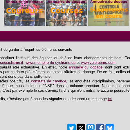
 de garder à l'esprit les éléments suivants :
tituer l'histoire des équipes au-delà de leurs changements de nom. Ceci 
eociclismo.it
,
www.memoire-du-cyclisme.eu
et
www.velorooms.com
.
saurait être exhaustive. En effet, notre
annuaire du dopage
, dont sont extra
s pas pu dater précisément certaines affaires de dopage. De ce fait, celles-ci
ssent donc pas dans cette liste.
trôles positifs, les
constats de carence
, les enquêtes disciplinaires, parlem
 l'issue, nous indiquons "NSP" dans la colonne sanction. Nous mentionnon
n. C'est par exemple le cas d'aveux tardifs qui n'ont entraîné aucune poursuite
lis, n'hésitez pas à nous les signaler en adressant un message
ici
.