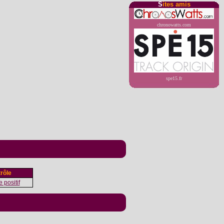
S
ites amis
chronowatts.com
spe15.fr
rôle
 positif