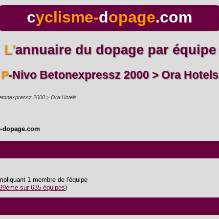
c
yclisme-
d
opage
.com
L'annuaire du dopage par équipe
P-Nivo Betonexpressz 2000 > Ora Hotels
etonexpressz 2000 > Ora Hotels
e-dopage.com
impliquant 1 membre de l'équipe
99ème sur 635 équipes
)