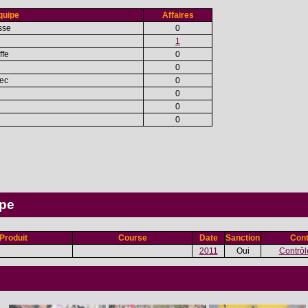
quipe
Affaires
sse
0
1
ffe
0
0
tec
0
0
0
0
ipe
Produit
Course
Date
Sanction
Cont
2011
Oui
Contrôle