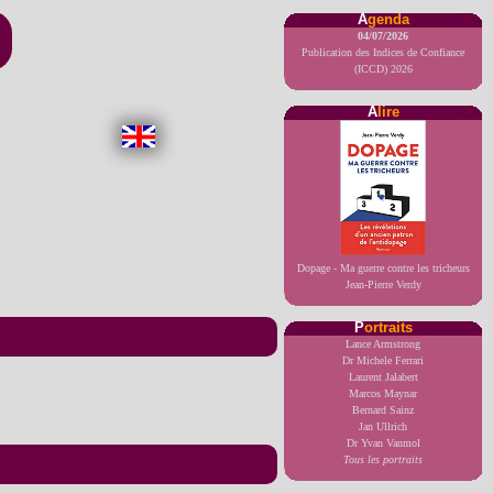
A
genda
04/07/2026
Publication des Indices de Confiance
(ICCD) 2026
A
lire
Dopage - Ma guerre contre les tricheurs
Jean-Pierre Verdy
P
ortraits
Lance Armstrong
Dr Michele Ferrari
Laurent Jalabert
Marcos Maynar
Bernard Sainz
Jan Ullrich
Dr Yvan Vanmol
Tous les portraits