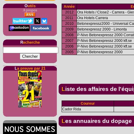
O
utils
Année
E
A propos
2012
Ora Hotels / Close2 - Carrera - Gie
2011
Ora Hotels Carrera
2010
Betonexpressz2000 - Universal Ca
2009
Betonexpressz 2000 - Limonta
2008
P-Nivo Betonexpressz 2000 Corra
2007
P-Nivo Betonexpressz 2000 kft.se
R
echerche
2006
P-Nivo Betonexpressz 2000 kft.se
2005
P-Nivo Betonexpressz 2000
L
a preuve par 21
Liste des affaires de l'équ
Coureur
Cador Rida
Les annuaires du dopage