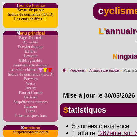
T
our de France
c
yclism
Revue de presse
Indice de confiance (ICCD)
Les vrais chiffres
L'annuaire du dopage par
M
enu principal
Page d'accueil
Actualité
Dossier dopage
En bref
Ningxi
Lexique
Bibliographie
Annuaires du dopage
Les vrais chiffres
🏠︎
›
Annuaires
›
Annuaire par équipe
›
Ningxia S
Indice de confiance (ICCD)
Portraits
Watts
Aveux
Pour et Contre
Mise à jour le
30/05/2026
Bêtisier
Stupéfiantes excuses
Humour
Statistiques
Liens
Foire aux questions
5 années d'existence
S
anctions
1 affaire (
267ème sur 6
Suspensions en cours