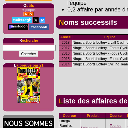
l'équipe
O
utils
0,2 affaire par année d'
A propos
Noms successifs
Année
Equipe
R
echerche
2018
Ningxia Sports Lottery Livall Cycli
2017
Ningxia Sports Lottery - Focus Cyc
2016
Ningxia Sports Lottery - Focus Cyc
2015
Ningxia Sports Lottery - Focus Cyc
2014
Ningxia Sports Lottery Cycling Tea
L
a preuve par 21
Liste des affaires d
Coureur
Produit
Course
Ortega
Ramirez
Tour du
Salbutamol