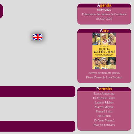
A
genda
04/07/2026
Publication des Indices de Confiance
(ICCD) 2026
A
lire
Secrets de maillots jaunes
Pierre Carrey & Luca Endrizzi
P
ortraits
Lance Armstrong
Dr Michele Ferrari
Laurent Jalabert
Marcos Maynar
Bernard Sainz
Jan Ullrich
Dr Yvan Vanmol
Tous les portraits