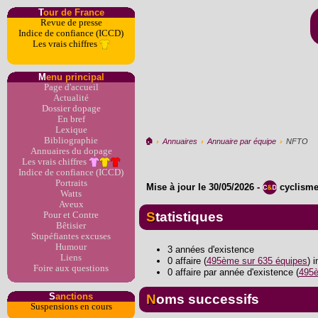
T
our de France
Revue de presse
Indice de confiance (ICCD)
Les vrais chiffres
M
enu principal
Page d'accueil
Actualité
Dossier dopage
En bref
Lexique
Bibliographie
🏠︎
›
Annuaires
›
Annuaire par équipe
›
NFTO
Annuaires du dopage
Les vrais chiffres
Indice de confiance (ICCD)
Portraits
Mise à jour le
30/05/2026
-
cyclism
Watts
Aveux
Statistiques
Pour et Contre
Bêtisier
Stupéfiantes excuses
Humour
3 années d'existence
Liens
0 affaire (
495ème sur 635 équipes
) 
Foire aux questions
0 affaire par année d'existence (
495è
S
anctions
Noms successifs
Suspensions en cours