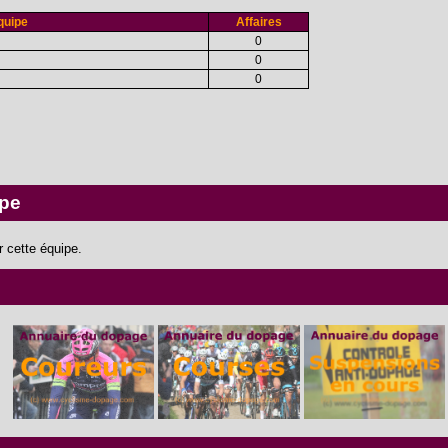
quipe
Affaires
0
0
0
ipe
 cette équipe.