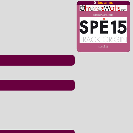
S
ites amis
chronowatts.com
spe15.fr