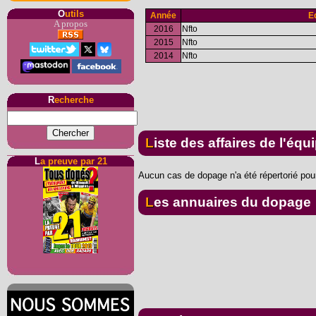
O
utils
Année
E
A propos
2016
Nfto
2015
Nfto
2014
Nfto
R
echerche
Liste des affaires de l'équ
L
a preuve par 21
Aucun cas de dopage n'a été répertorié pour
Les annuaires du dopage