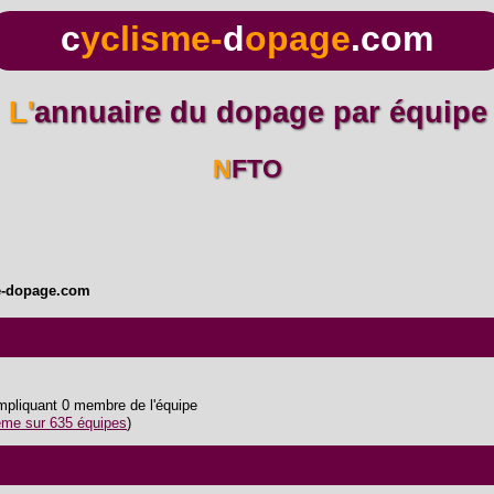
c
yclisme-
d
opage
.com
L'annuaire du dopage par équipe
NFTO
e-dopage.com
impliquant 0 membre de l'équipe
me sur 635 équipes
)