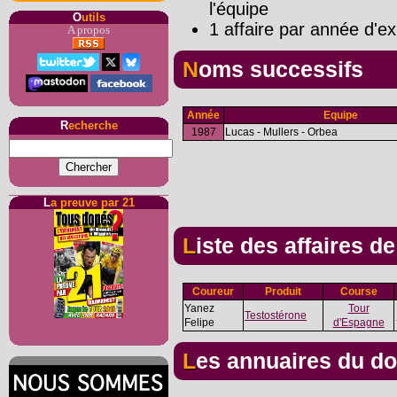
l'équipe
O
utils
1 affaire par année d'ex
A propos
Noms successifs
Année
Equipe
R
echerche
1987
Lucas - Mullers - Orbea
L
a preuve par 21
Liste des affaires d
Coureur
Produit
Course
Yanez
Tour
Testostérone
Felipe
d'Espagne
Les annuaires du d