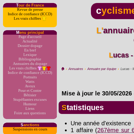
T
our de France
c
yclism
Revue de presse
Indice de confiance (ICCD)
Les vrais chiffres
L'annuaire du dopage par
M
enu principal
Page d'accueil
Actualité
Dossier dopage
En bref
Lucas 
Lexique
Bibliographie
Annuaires du dopage
Les vrais chiffres
🏠︎
›
Annuaires
›
Annuaire par équipe
›
Lucas - 
Indice de confiance (ICCD)
Portraits
Watts
Aveux
Pour et Contre
Mise à jour le
30/05/2026
Bêtisier
Stupéfiantes excuses
Humour
Statistiques
Liens
Foire aux questions
Une année d'existence
S
anctions
1 affaire (
267ème sur 6
Suspensions en cours