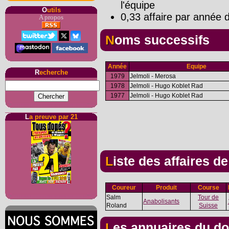
l'équipe
O
utils
0,33 affaire par année d
A propos
Noms successifs
Année
Equipe
R
echerche
1979
Jelmoli - Merosa
1978
Jelmoli - Hugo Koblet Rad
1977
Jelmoli - Hugo Koblet Rad
L
a preuve par 21
Liste des affaires d
Coureur
Produit
Course
Salm
Tour de
Anabolisants
Roland
Suisse
Les annuaires du d