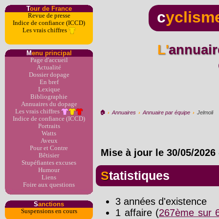
T
our de France
c
yclism
Revue de presse
Indice de confiance (ICCD)
Les vrais chiffres
L'annuaire du dopage par
M
enu principal
Page d'accueil
Actualité
Dossier dopage
En bref
Lexique
Bibliographie
Annuaires du dopage
Les vrais chiffres
🏠︎
›
Annuaires
›
Annuaire par équipe
›
Jelmoli
Indice de confiance (ICCD)
Portraits
Watts
Aveux
Pour et Contre
Mise à jour le
30/05/2026
Bêtisier
Stupéfiantes excuses
Humour
Statistiques
Liens
Foire aux questions
3 années d'existence
S
anctions
1 affaire (
267ème sur 6
Suspensions en cours