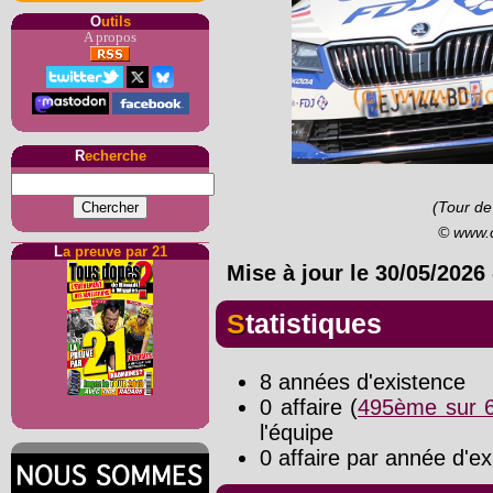
O
utils
A propos
R
echerche
(Tour de
© www.
L
a preuve par 21
Mise à jour le
30/05/2026
Statistiques
8 années d'existence
0 affaire (
495ème sur 6
l'équipe
0 affaire par année d'ex