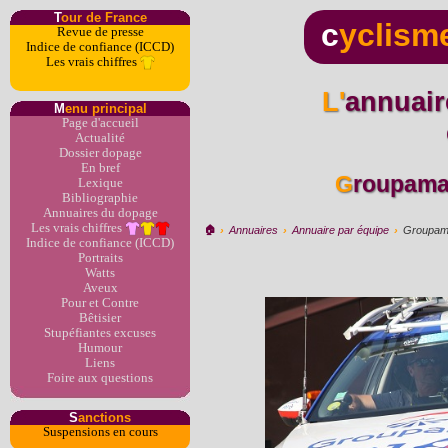
T
our de France
c
yclism
Revue de presse
Indice de confiance (ICCD)
Les vrais chiffres
L'annuaire du dopage par
M
enu principal
Page d'accueil
Actualité
Dossier dopage
En bref
Groupama
Lexique
Bibliographie
Annuaires du dopage
Les vrais chiffres
🏠︎
›
Annuaires
›
Annuaire par équipe
›
Groupama
Indice de confiance (ICCD)
Portraits
Watts
Aveux
Pour et Contre
Bêtisier
Stupéfiantes excuses
Humour
Liens
Foire aux questions
S
anctions
Suspensions en cours