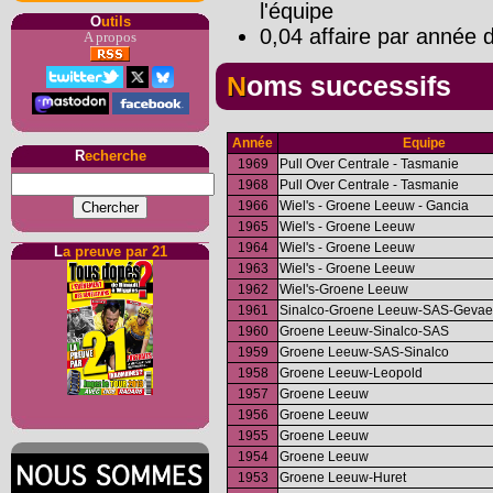
l'équipe
O
utils
0,04 affaire par année d
A propos
Noms successifs
Année
Equipe
R
echerche
1969
Pull Over Centrale - Tasmanie
1968
Pull Over Centrale - Tasmanie
1966
Wiel's - Groene Leeuw - Gancia
1965
Wiel's - Groene Leeuw
1964
Wiel's - Groene Leeuw
L
a preuve par 21
1963
Wiel's - Groene Leeuw
1962
Wiel's-Groene Leeuw
1961
Sinalco-Groene Leeuw-SAS-Gevae
1960
Groene Leeuw-Sinalco-SAS
1959
Groene Leeuw-SAS-Sinalco
1958
Groene Leeuw-Leopold
1957
Groene Leeuw
1956
Groene Leeuw
1955
Groene Leeuw
1954
Groene Leeuw
1953
Groene Leeuw-Huret