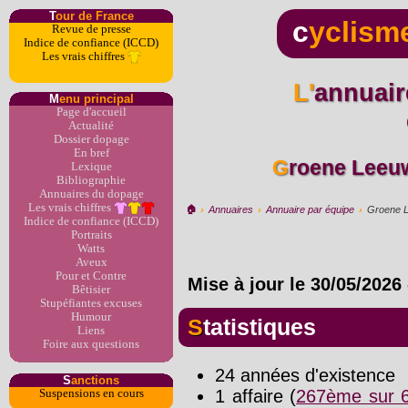
T
our de France
c
yclism
Revue de presse
Indice de confiance (ICCD)
Les vrais chiffres
L'annuaire du dopage par
M
enu principal
Page d'accueil
Actualité
Dossier dopage
En bref
Groene Leeu
Lexique
Bibliographie
Annuaires du dopage
Les vrais chiffres
🏠︎
›
Annuaires
›
Annuaire par équipe
›
Groene L
Indice de confiance (ICCD)
Portraits
Watts
Aveux
Pour et Contre
Mise à jour le
30/05/2026
Bêtisier
Stupéfiantes excuses
Humour
Statistiques
Liens
Foire aux questions
24 années d'existence
S
anctions
1 affaire (
267ème sur 6
Suspensions en cours