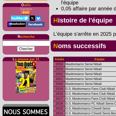
l'équipe
O
utils
0,05 affaire par année d
A propos
Histoire de l'équipe
L'équipe s'arrête en 2025 p
R
echerche
Noms successifs
L
a preuve par 21
Année
Equipe
2024
Mastromarco Sensi Nibali
2023
Mastromarco Sensi Nibali
2022
Mastromarco Sensi Nibali
2021
Mastromarco Sensi Nibali
2020
Mastromarco Sensi Nibali
2019
G.S. Mastromarco Fans Club Nibali
2018
G.S. Mastromarco Fans Club Nibali
2017
G.S. Mastromarco Fans Club Nibali
2016
G.S. Mastromarco FC Nibali Sensi 
2015
G.S. Mastromarco Chianti Sensi
2014
G.S. Mastromarco Chianti Sensi Ben