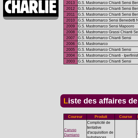
2013
G.S. Mastromarco Chianti Sensi Ben
2012
G.S. Mastromarco Chianti Sensi Ben
2011
G.S. Mastromarco Chianti Sensi Ben
2010
G.S. Mastromarco Sensi Benedetti
2009
G.S. Mastromarco Sensi Mapooro
2008
G.S. Mastromarco Grassi Chianti Se
2007
G.S. Mastromarco Chianti Sensi
2006
G.S. Mastromarco
2005
G.S. Mastromarco Chianti Sensi
2004
G.S. Mastromarco Chianti - Iperfinis
2003
G.S. Mastromarco Chianti Sensi
Liste des affaires d
Coureur
Produit
Course
Complicité de
tentative
Caruso
d'acquisition de
Damiano
substances