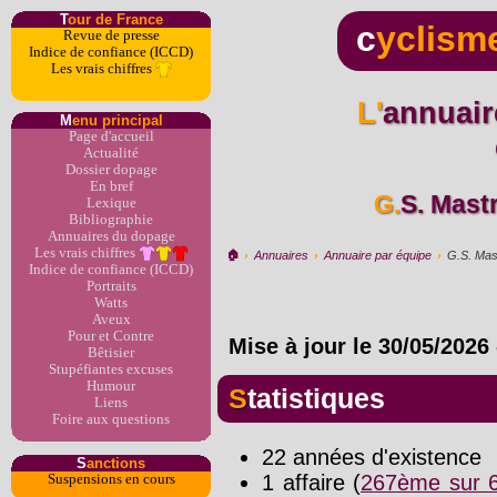
T
our de France
c
yclism
Revue de presse
Indice de confiance (ICCD)
Les vrais chiffres
L'annuaire du dopage par
M
enu principal
Page d'accueil
Actualité
Dossier dopage
En bref
G.S. Mas
Lexique
Bibliographie
Annuaires du dopage
Les vrais chiffres
🏠︎
›
Annuaires
›
Annuaire par équipe
›
G.S. Mas
Indice de confiance (ICCD)
Portraits
Watts
Aveux
Pour et Contre
Mise à jour le
30/05/2026
Bêtisier
Stupéfiantes excuses
Humour
Statistiques
Liens
Foire aux questions
22 années d'existence
S
anctions
1 affaire (
267ème sur 6
Suspensions en cours