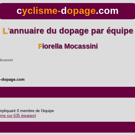
c
yclisme-
d
opage
.com
L'annuaire du dopage par équipe
Fiorella Mocassini
Mocassini
e-dopage.com
impliquant 0 membre de l'équipe
me sur 635 équipes
)