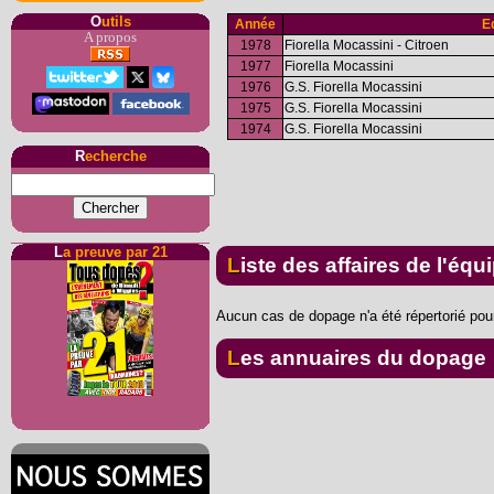
O
utils
Année
E
A propos
1978
Fiorella Mocassini - Citroen
1977
Fiorella Mocassini
1976
G.S. Fiorella Mocassini
1975
G.S. Fiorella Mocassini
1974
G.S. Fiorella Mocassini
R
echerche
L
a preuve par 21
Liste des affaires de l'équ
Aucun cas de dopage n'a été répertorié pour
Les annuaires du dopage