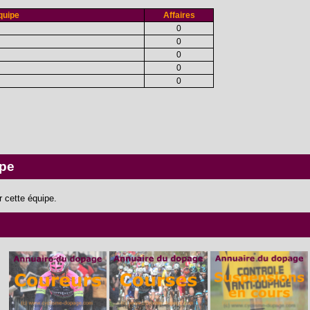
quipe
Affaires
0
0
0
0
0
ipe
 cette équipe.