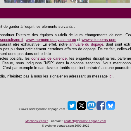
 de garder à l'esprit les éléments suivants :
tituer l'histoire des équipes au-delà de leurs changements de nom. Ceci 
eociclismo.it
,
www.memoire-du-cyclisme.eu
et
www.velorooms.com
.
saurait être exhaustive. En effet, notre
annuaire du dopage
, dont sont extra
s pas pu dater précisément certaines affaires de dopage. De ce fait, celles-ci
ssent donc pas dans cette liste.
trôles positifs, les
constats de carence
, les enquêtes disciplinaires, parlem
 l'issue, nous indiquons "NSP" dans la colonne sanction. Nous mentionnon
n. C'est par exemple le cas d'aveux tardifs qui n'ont entraîné aucune poursuite
lis, n'hésitez pas à nous les signaler en adressant un message
ici
.
Suivez www.cyclisme-dopage.com :
Mentions légales
- Contact :
contact@cyclisme-dopage.com
© cyclisme-dopage.com 2000-2026