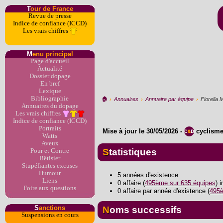
T
our de France
Revue de presse
Indice de confiance (ICCD)
Les vrais chiffres
M
enu principal
Page d'accueil
Actualité
Dossier dopage
En bref
Lexique
Bibliographie
🏠︎
›
Annuaires
›
Annuaire par équipe
›
Fiorella 
Annuaires du dopage
Les vrais chiffres
Indice de confiance (ICCD)
Portraits
Mise à jour le
30/05/2026
-
cyclism
Watts
Aveux
Statistiques
Pour et Contre
Bêtisier
Stupéfiantes excuses
Humour
5 années d'existence
Liens
0 affaire (
495ème sur 635 équipes
) 
Foire aux questions
0 affaire par année d'existence (
495è
S
anctions
Noms successifs
Suspensions en cours