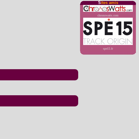
S
ites amis
chronowatts.com
spe15.fr