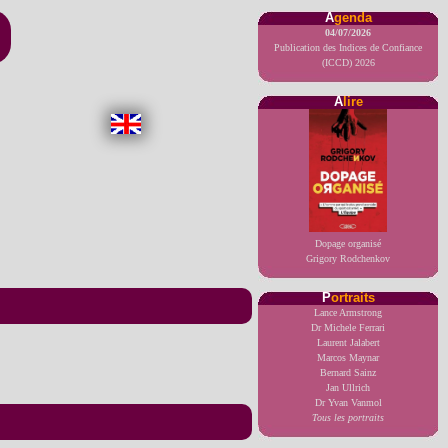
A
genda
04/07/2026
Publication des Indices de Confiance
(ICCD) 2026
A
lire
Dopage organisé
Grigory Rodchenkov
P
ortraits
Lance Armstrong
Dr Michele Ferrari
Laurent Jalabert
Marcos Maynar
Bernard Sainz
Jan Ullrich
Dr Yvan Vanmol
Tous les portraits