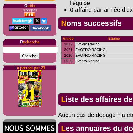
l'équipe
O
utils
0 affaire par année d'ex
A propos
Noms successifs
Année
Equipe
R
echerche
2022
EvoPro Racing
2021
EVOPRO RACING
2020
EVOPRO RACING
2019
Evopro Racing
L
a preuve par 21
Liste des affaires d
Aucun cas de dopage n'a été
Les annuaires du d