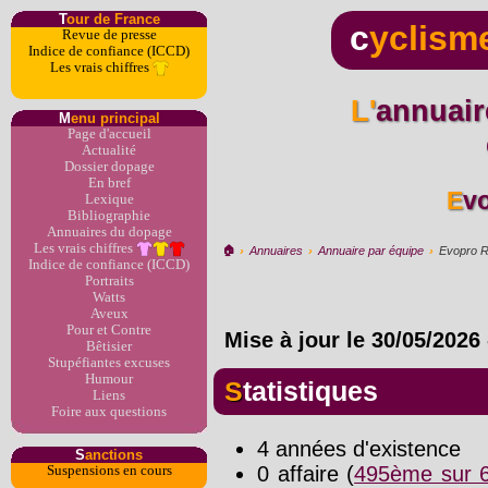
T
our de France
c
yclism
Revue de presse
Indice de confiance (ICCD)
Les vrais chiffres
L'annuaire du dopage par
M
enu principal
Page d'accueil
Actualité
Dossier dopage
En bref
Ev
Lexique
Bibliographie
Annuaires du dopage
Les vrais chiffres
🏠︎
›
Annuaires
›
Annuaire par équipe
›
Evopro R
Indice de confiance (ICCD)
Portraits
Watts
Aveux
Pour et Contre
Mise à jour le
30/05/2026
Bêtisier
Stupéfiantes excuses
Humour
Statistiques
Liens
Foire aux questions
4 années d'existence
S
anctions
0 affaire (
495ème sur 6
Suspensions en cours