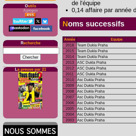
de l'équipe
O
utils
0,14 affaire par année d
A propos
Noms successifs
Année
Equipe
R
echerche
2016
Team Dukla Praha
2015
Team Dukla Praha
2014
Team Dukla Praha
2013
ASC Dukla Praha
2012
ASC Dukla Praha
L
a preuve par 21
2011
ASC Dukla Praha
2010
Asc Dukla Praha
2009
Asc Dukla Praha
2008
Asc Dukla Praha
2007
Asc Dukla Praha
2006
Asc Dukla Praha
2005
Asc Dukla Praha
2004
Asc Dukla Praha
2003
Asc Dukla Praha