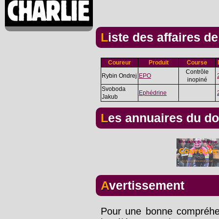
Liste des affaires d
Coureur
Produit
Course
Contrôle
Rybin Ondrej
EPO
inopiné
Svoboda
Ephédrine
Jakub
Les annuaires du d
Avertissement
Pour une bonne compréhens