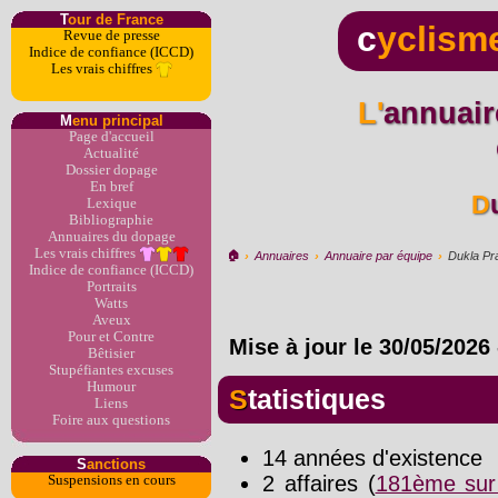
T
our de France
c
yclism
Revue de presse
Indice de confiance (ICCD)
Les vrais chiffres
L'annuaire du dopage par
M
enu principal
Page d'accueil
Actualité
Dossier dopage
En bref
Lexique
Bibliographie
Annuaires du dopage
Les vrais chiffres
🏠︎
›
Annuaires
›
Annuaire par équipe
›
Dukla Pr
Indice de confiance (ICCD)
Portraits
Watts
Aveux
Pour et Contre
Mise à jour le
30/05/2026
Bêtisier
Stupéfiantes excuses
Humour
Statistiques
Liens
Foire aux questions
14 années d'existence
S
anctions
2 affaires (
181ème sur
Suspensions en cours