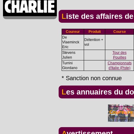
Liste des affaires d
Coureur
Produit
Course
De
Détention +
Vlaeminck
vol
Eric
Stevens
Tour des
Julien
Pouilles
Turrini
Championnats
Giordano
d'Italie (Piste)
* Sanction non connue
Les annuaires du d
Avertissement