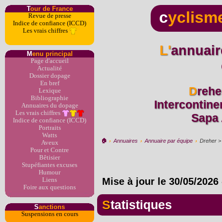
T
our de France
c
yclism
Revue de presse
Indice de confiance (ICCD)
Les vrais chiffres
L'annuaire du dopage par
M
enu principal
Page d'accueil
Actualité
Dossier dopage
En bref
Dreher > Brooklyn >
Lexique
Bibliographie
Intercontine
Annuaires du dopage
Les vrais chiffres
Sapa 
Indice de confiance (ICCD)
Portraits
Watts
🏠︎
›
Annuaires
›
Annuaire par équipe
›
Dreher > 
Aveux
Pour et Contre
Bêtisier
Stupéfiantes excuses
Humour
Mise à jour le
30/05/2026
Liens
Foire aux questions
Statistiques
S
anctions
Suspensions en cours