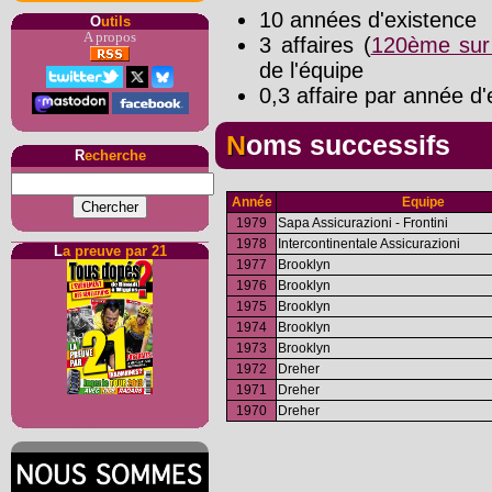
10 années d'existence
O
utils
A propos
3 affaires (
120ème sur
de l'équipe
0,3 affaire par année d'
Noms successifs
R
echerche
Année
Equipe
1979
Sapa Assicurazioni - Frontini
1978
Intercontinentale Assicurazioni
L
a preuve par 21
1977
Brooklyn
1976
Brooklyn
1975
Brooklyn
1974
Brooklyn
1973
Brooklyn
1972
Dreher
1971
Dreher
1970
Dreher