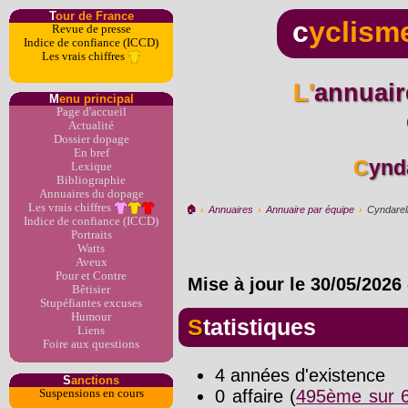
T
our de France
c
yclism
Revue de presse
Indice de confiance (ICCD)
Les vrais chiffres
L'annuaire du dopage par
M
enu principal
Page d'accueil
Actualité
Dossier dopage
En bref
Cynd
Lexique
Bibliographie
Annuaires du dopage
Les vrais chiffres
🏠︎
›
Annuaires
›
Annuaire par équipe
›
Cyndarel
Indice de confiance (ICCD)
Portraits
Watts
Aveux
Pour et Contre
Mise à jour le
30/05/2026
Bêtisier
Stupéfiantes excuses
Humour
Statistiques
Liens
Foire aux questions
4 années d'existence
S
anctions
0 affaire (
495ème sur 6
Suspensions en cours