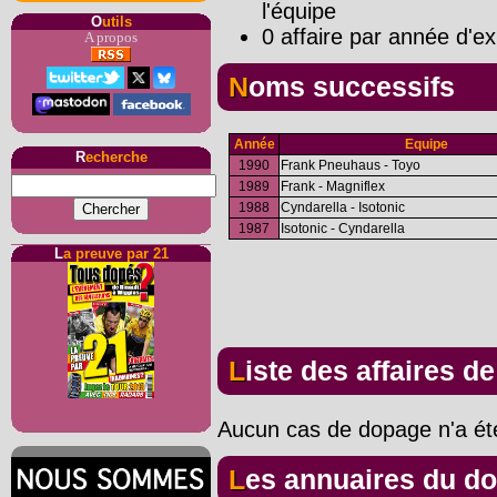
l'équipe
O
utils
0 affaire par année d'ex
A propos
Noms successifs
Année
Equipe
R
echerche
1990
Frank Pneuhaus - Toyo
1989
Frank - Magniflex
1988
Cyndarella - Isotonic
1987
Isotonic - Cyndarella
L
a preuve par 21
Liste des affaires d
Aucun cas de dopage n'a été
Les annuaires du d