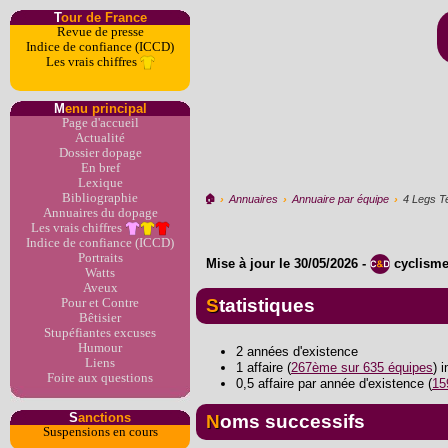
T
our de France
Revue de presse
Indice de confiance (ICCD)
Les vrais chiffres
M
enu principal
Page d'accueil
Actualité
Dossier dopage
En bref
Lexique
Bibliographie
🏠︎
›
Annuaires
›
Annuaire par équipe
›
4 Legs T
Annuaires du dopage
Les vrais chiffres
Indice de confiance (ICCD)
Portraits
Mise à jour le
30/05/2026
-
cyclism
Watts
Aveux
Statistiques
Pour et Contre
Bêtisier
Stupéfiantes excuses
Humour
2 années d'existence
Liens
1 affaire (
267ème sur 635 équipes
) 
Foire aux questions
0,5 affaire par année d'existence (
15
S
anctions
Noms successifs
Suspensions en cours