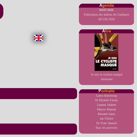
A
genda
04/07/2026
Publication des Indices de Confiance
(ICCD) 2026
A
lire
Je suis le cycliste masqué
Anonyme
P
ortraits
Lance Armstrong
Dr Michele Ferrari
Laurent Jalabert
Marcos Maynar
Bernard Sainz
Jan Ullrich
Dr Yvan Vanmol
Tous les portraits