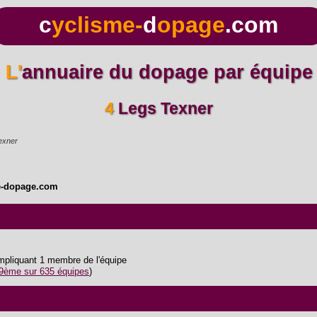
c
yclisme-
d
opage
.com
L'annuaire du dopage par équipe
4 Legs Texner
exner
e-dopage.com
impliquant 1 membre de l'équipe
9ème sur 635 équipes
)