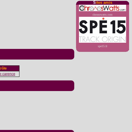
S
ites amis
chronowatts.com
spe15.fr
rôle
e carence