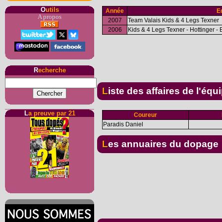
O
utils
Année
E
A propos
2007
Team Valais Kids & 4 Legs Texner
2006
Kids & 4 Legs Texner - Hottinger -
R
echerche
Liste des affaires de l'équ
L
a preuve par 21
Coureur
Paradis Daniel
Les annuaires du dopage