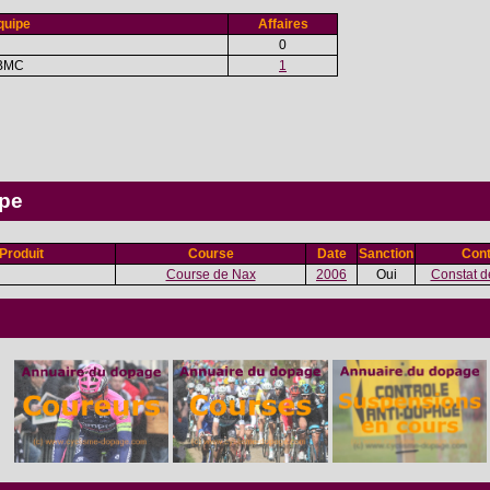
quipe
Affaires
0
 BMC
1
ipe
Produit
Course
Date
Sanction
Cont
Course de Nax
2006
Oui
Constat d