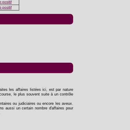
 positif
 positif
tes les affaires listées ici, est par nature
course, le plus souvent suite à un contrôle
entaires ou judiciaires ou encore les aveux.
s aussi un certain nombre d'affaires pour
.