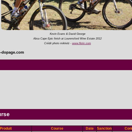
Kevin Evans & David George
Absa Cape Epic finish at Lourensford Wine Estate 2012
Crédit photo mikkelz -
www.flickr.com
e-dopage.com
urse
Produit
Course
Date
Sanction
Cont