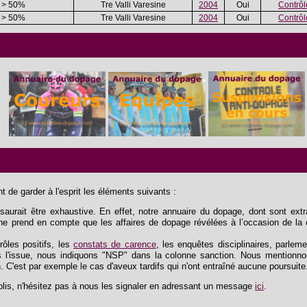
> 50%
Tre Valli Varesine
2004
Oui
Contrôle
> 50%
Tre Valli Varesine
2004
Oui
Contrôle
 de garder à l'esprit les éléments suivants :
aurait être exhaustive. En effet, notre annuaire du dopage, dont sont extrai
e ne prend en compte que les affaires de dopage révélées à l’occasion de la 
trôles positifs, les
constats de carence
, les enquêtes disciplinaires, parlem
 l'issue, nous indiquons "NSP" dans la colonne sanction. Nous mentionnon
n. C'est par exemple le cas d'aveux tardifs qui n'ont entraîné aucune poursuite
lis, n'hésitez pas à nous les signaler en adressant un message
ici
.