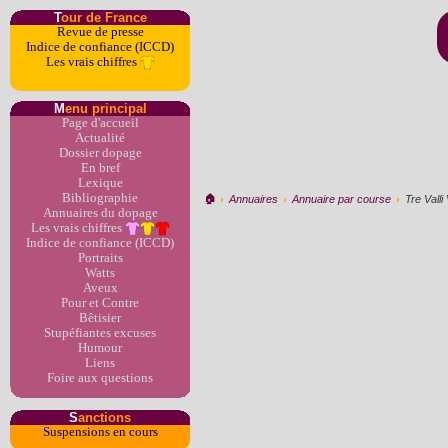
T
our de France
Revue de presse
Indice de confiance (ICCD)
Les vrais chiffres
M
enu principal
Page d'accueil
Actualité
Dossier dopage
En bref
Lexique
Bibliographie
🏠︎
›
Annuaires
›
Annuaire par course
›
Tre Valli
Annuaires du dopage
Les vrais chiffres
Indice de confiance (ICCD)
Portraits
Watts
Aveux
Pour et Contre
Bêtisier
Stupéfiantes excuses
Humour
Liens
Foire aux questions
S
anctions
Suspensions en cours