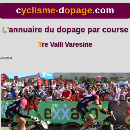
c
yclisme-
d
opage
.com
L'annuaire du dopage par course
Tre Valli Varesine
 Varesine