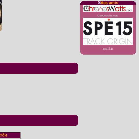
S
ites amis
chronowatts.com
spe15.fr
rôle