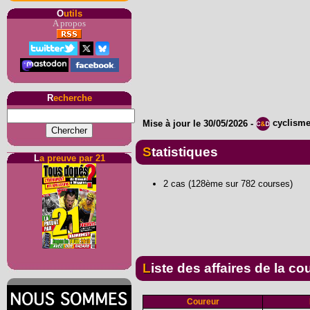
O
utils
A propos
R
echerche
Mise à jour le
30/05/2026
-
cyclism
Statistiques
L
a preuve par 21
2 cas (128ème sur 782 courses)
Liste des affaires de la co
Coureur