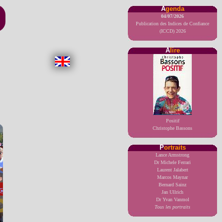
A
genda
04/07/2026
Publication des Indices de Confiance
(ICCD) 2026
A
lire
Positif
Christophe Bassons
P
ortraits
Lance Armstrong
Dr Michele Ferrari
Laurent Jalabert
Marcos Maynar
Bernard Sainz
Jan Ullrich
Dr Yvan Vanmol
Tous les portraits