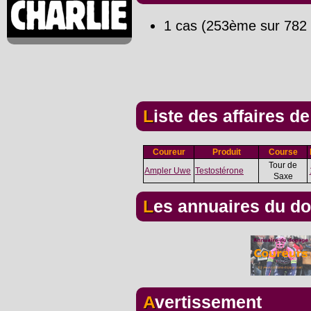
1 cas (253ème sur 782 
Liste des affaires d
Coureur
Produit
Course
Tour de
Ampler Uwe
Testostérone
Saxe
Les annuaires du d
Avertissement