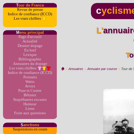
T
our de France
c
yclism
Revue de presse
Indice de confiance (ICCD)
Les vrais chiffres
L'annuaire du dopage par
M
enu principal
Page d'accueil
Actualité
Dossier dopage
En bref
T
Lexique
Bibliographie
Annuaires du dopage
Les vrais chiffres
🏠︎
›
Annuaires
›
Annuaire par course
›
Tour de
Indice de confiance (ICCD)
Portraits
Watts
Aveux
Pour et Contre
Bêtisier
Stupéfiantes excuses
Humour
Liens
Foire aux questions
S
anctions
Suspensions en cours