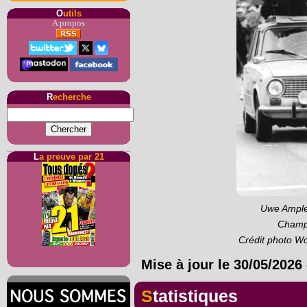
O
utils
A propos
R
echerche
L
a preuve par 21
Uwe Ample
Champ
Crédit photo W
Mise à jour le
30/05/2026
Statistiques