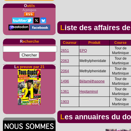
O
utils
A propos
Liste des affaires d
R
echerche
Coureur
Produit
Course
Tour de
2651
EPO
Martinique
Tour de
2063
Methylphenidate
Martinique
L
a preuve par 21
Tour de
2064
Methylphenidate
Martinique
Tour de
1496
Bétaméthasone
Martinique
Tour de
1361
Heptaminol
Martinique
Tour de
1903
Martinique
Les annuaires du d